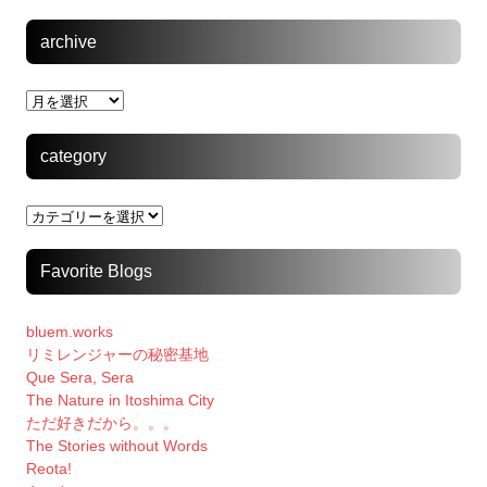
archive
archive
category
category
Favorite Blogs
bluem.works
リミレンジャーの秘密基地
Que Sera, Sera
The Nature in Itoshima City
ただ好きだから。。。
The Stories without Words
Reota!