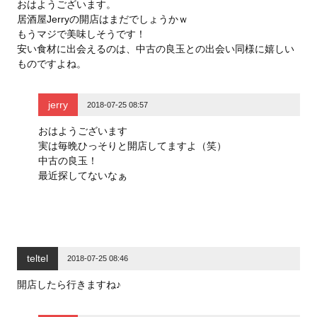
ウ
い
ウ
おはようございます。
で
(
で
居酒屋Jerryの開店はまだでしょうかｗ
開
新
開
き
し
き
もうマジで美味しそうです！
ま
い
ま
す
ウ
す
安い食材に出会えるのは、中古の良玉との出会い同様に嬉しい
)
ィ
)
ン
ものですよね。
ド
ウ
で
開
jerry
き
2018-07-25 08:57
ま
す
)
おはようございます
実は毎晩ひっそりと開店してますよ（笑）
中古の良玉！
最近探してないなぁ
teltel
2018-07-25 08:46
開店したら行きますね♪