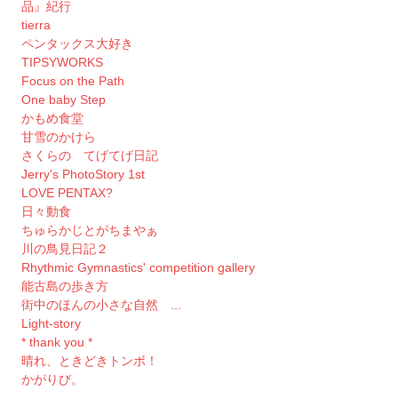
品』紀行
tierra
ペンタックス大好き
TIPSYWORKS
Focus on the Path
One baby Step
かもめ食堂
甘雪のかけら
さくらの てげてげ日記
Jerry's PhotoStory 1st
LOVE PENTAX?
日々動食
ちゅらかじとがちまやぁ
川の鳥見日記２
Rhythmic Gymnastics' competition gallery
能古島の歩き方
街中のほんの小さな自然 ...
Light-story
* thank you *
晴れ、ときどきトンボ！
かがりび。