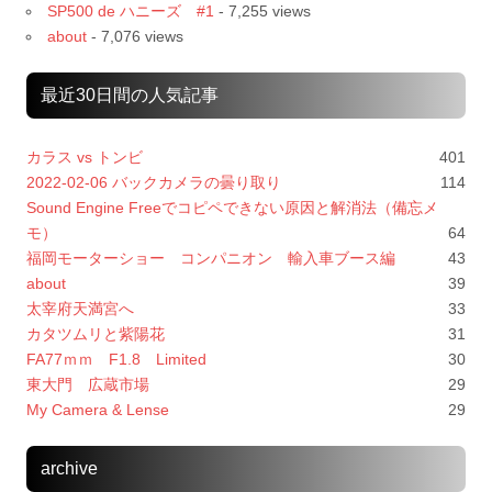
SP500 de ハニーズ #1
- 7,255 views
about
- 7,076 views
最近30日間の人気記事
カラス vs トンビ
401
2022-02-06 バックカメラの曇り取り
114
Sound Engine Freeでコピペできない原因と解消法（備忘メ
モ）
64
福岡モーターショー コンパニオン 輸入車ブース編
43
about
39
太宰府天満宮へ
33
カタツムリと紫陽花
31
FA77ｍｍ F1.8 Limited
30
東大門 広蔵市場
29
My Camera & Lense
29
archive