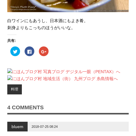
白ワインにもあうし、日本酒にもよき肴。
刺身よりもこっちのほうがいいな。
共有:
ク
F
ク
リ
a
リ
ッ
c
ッ
ク
e
ク
し
b
し
て
o
て
T
o
G
w
k
o
i
で
o
t
共
g
t
有
l
料理
e
す
e
r
る
+
で
に
で
共
は
共
有
ク
有
4 COMMENTS
(
リ
(
新
ッ
新
し
ク
し
い
し
い
ウ
て
ウ
bluem
ィ
く
ィ
2018-07-25 08:24
ン
だ
ン
ド
さ
ド