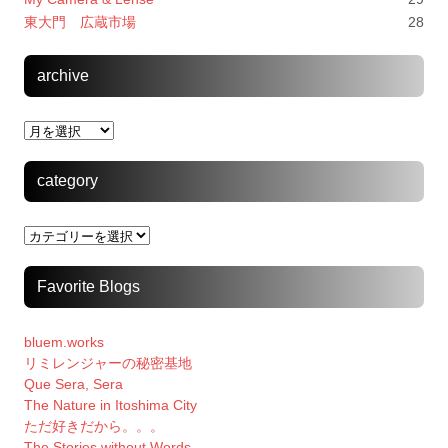
東大門 広蔵市場
28
archive
archive
category
category
Favorite Blogs
bluem.works
リミレンジャーの秘密基地
Que Sera, Sera
The Nature in Itoshima City
ただ好きだから。。。
The Stories without Words