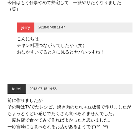
す
ウ
す
今日はもう仕事やめて帰宅して、一派やりたくなりました
)
ィ
)
ン
（笑）
ド
ウ
で
開
jerry
き
2018-07-08 11:47
ま
す
)
こんにちは
チキン料理つながりでしたか（笑）
おなかすいてるときに見るとヤバいっすね！
teltel
2018-07-15 14:58
前に作りましたが
その時はTVでたレシピ、焼き肉のたれ＋豆板醤で作りましたが
ちょっとくどい感じでたくさん食べられませんでした。
一度お店で食べてみて作ればよかったと思いました。
一応宮崎にも食べられるお店があるようです(*^_^*)