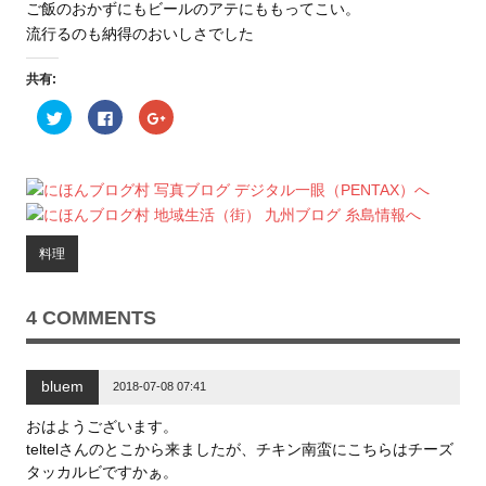
ご飯のおかずにもビールのアテにももってこい。
流行るのも納得のおいしさでした
共有:
ク
F
ク
リ
a
リ
ッ
c
ッ
ク
e
ク
し
b
し
て
o
て
T
o
G
w
k
o
i
で
o
t
共
g
t
有
l
料理
e
す
e
r
る
+
で
に
で
共
は
共
有
ク
有
4 COMMENTS
(
リ
(
新
ッ
新
し
ク
し
い
し
い
ウ
て
ウ
bluem
ィ
く
ィ
2018-07-08 07:41
ン
だ
ン
ド
さ
ド
ウ
い
ウ
おはようございます。
で
(
で
teltelさんのとこから来ましたが、チキン南蛮にこちらはチーズ
開
新
開
き
し
き
タッカルビですかぁ。
ま
い
ま