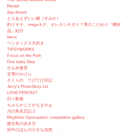
Reota!
day dream
とりあえずいい栖（すみか）
釣りキチ、megaキチ、オレカンチガイ？男のこだわり『嗜好
品』紀行
tierra
ペンタックス大好き
TIPSYWORKS
Focus on the Path
One baby Step
かもめ食堂
甘雪のかけら
さくらの てげてげ日記
Jerry's PhotoStory 1st
LOVE PENTAX?
日々動食
ちゅらかじとがちまやぁ
川の鳥見日記２
Rhythmic Gymnastics' competition gallery
能古島の歩き方
街中のほんの小さな自然 ...