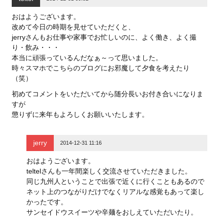
おはようございます。
改めて今日の時期を見せていただくと、
jerryさんもお仕事や家事でお忙しいのに、よく働き、よく撮
り・飲み・・・
本当に頑張っているんだなぁ～って思いました。
時々スマホでこちらのブログにお邪魔して夕食を考えたり
（笑）
初めてコメントをいただいてから随分長いお付き合いになりま
すが
懲りずに来年もよろしくお願いいたします。
jerry
2014-12-31 11:16
おはようございます。
teltelさんも一年間楽しく交流させていただきました。
同じ九州人ということで出張で近くに行くこともあるので
ネット上のつながりだけでなくリアルな感覚もあって楽し
かったです。
サンセイドウスイーツや辛麺をおしえていただいたり。