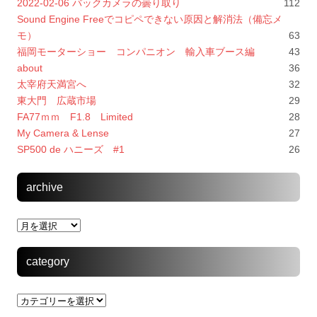
2022-02-06 バックカメラの曇り取り
112
Sound Engine Freeでコピペできない原因と解消法（備忘メ
モ）
63
福岡モーターショー コンパニオン 輸入車ブース編
43
about
36
太宰府天満宮へ
32
東大門 広蔵市場
29
FA77ｍｍ F1.8 Limited
28
My Camera & Lense
27
SP500 de ハニーズ #1
26
archive
archive
category
category