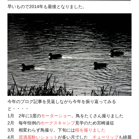
早いもので2014年も最後となりました。
今年のブログ記事を見返しながら今年を振り返ってみる
と・・・・
1月 2年に1度の
モーターショー
。鳥をたくさん撮りました
2月 毎年恒例の
ホークスキャンプ
見学のため宮崎遠征
3月 相変わらず鳥撮り。下旬には
桜を撮りました
4月
居酒屋酔いショット
が多い月でした
チューリップ
も綺麗