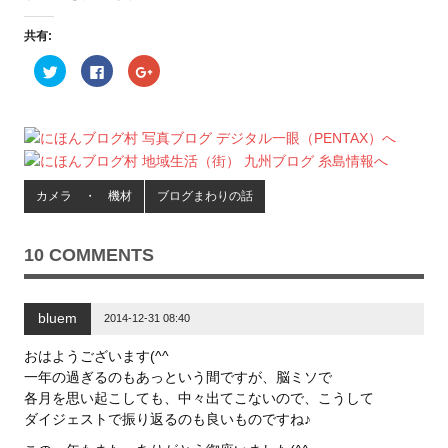
共有:
ク
F
ク
リ
a
リ
ッ
c
ッ
ク
e
ク
し
b
し
て
o
て
T
o
G
w
k
o
i
で
o
t
共
g
t
有
l
カメラ ・ 機材
ブログまわりの話
e
す
e
r
る
+
で
に
で
共
は
共
有
ク
有
10 COMMENTS
(
リ
(
新
ッ
新
し
ク
し
い
し
い
ウ
て
ウ
bluem
ィ
く
ィ
2014-12-31 08:40
ン
だ
ン
ド
さ
ド
ウ
い
ウ
おはようございます(^^
で
(
で
一年の過ぎるのもあっという間ですが、脳ミソで
開
新
開
き
し
き
各月を思い起こしても、中々出てこないので、こうして
ま
い
ま
す
ウ
す
ダイジェストで振り返るのも良いものですね♪
)
ィ
)
ン