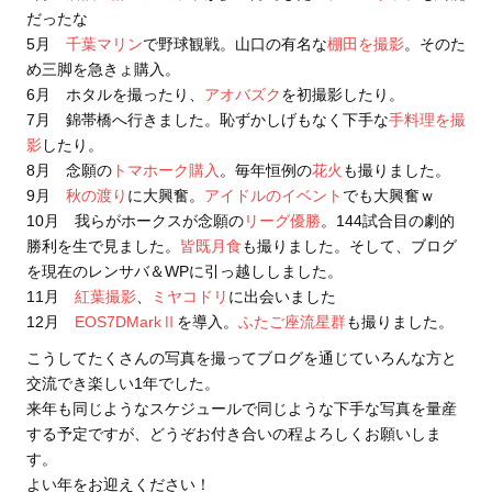
だったな
5月
千葉マリン
で野球観戦。山口の有名な
棚田を撮影
。そのた
め三脚を急きょ購入。
6月 ホタルを撮ったり、
アオバズク
を初撮影したり。
7月 錦帯橋へ行きました。恥ずかしげもなく下手な
手料理を撮
影
したり。
8月 念願の
トマホーク購入
。毎年恒例の
花火
も撮りました。
9月
秋の渡り
に大興奮。
アイドルのイベント
でも大興奮ｗ
10月 我らがホークスが念願の
リーグ優勝
。144試合目の劇的
勝利を生で見ました。
皆既月食
も撮りました。そして、ブログ
を現在のレンサバ＆WPに引っ越ししました。
11月
紅葉撮影
、
ミヤコドリ
に出会いました
12月
EOS7DMarkⅡ
を導入。
ふたご座流星群
も撮りました。
こうしてたくさんの写真を撮ってブログを通じていろんな方と
交流でき楽しい1年でした。
来年も同じようなスケジュールで同じような下手な写真を量産
する予定ですが、どうぞお付き合いの程よろしくお願いしま
す。
よい年をお迎えください！