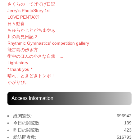
さくらの てげてげ日記
Jerry's PhotoStory 1st
LOVE PENTAX?
日々動食
ちゅらかじとがちまやぁ
川の鳥見日記２
Rhythmic Gymnastics' competition gallery
能古島の歩き方
街中のほんの小さな自然 ...
Light-story
* thank you *
晴れ、ときどきトンボ！
かがりび。
Access Information
総閲覧数:
696942
今日の閲覧数:
139
昨日の閲覧数:
423
総訪問者数:
516793