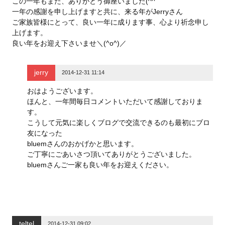
この一年もまた、ありがとう御座いました(^^
ド
ウ
一年の感謝を申し上げますと共に、来る年がJerryさん
で
開
ご家族皆様にとって、良い一年に成ります事、心より祈念申し
き
ま
上げます。
す
良い年をお迎え下さいませ＼(^o^)／
)
jerry
2014-12-31 11:14
おはようございます。
ほんと、一年間毎日コメントいただいて感謝しておりま
す。
こうして元気に楽しくブログで交流できるのも最初にブロ
友になった
bluemさんのおかげかと思います。
ご丁寧にごあいさつ頂いてありがとうございました。
bluemさんご一家も良い年をお迎えください。
teltel
2014-12-31 09:02