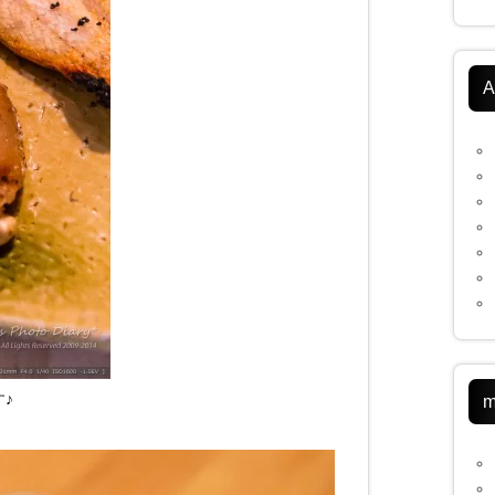
A
♪
m