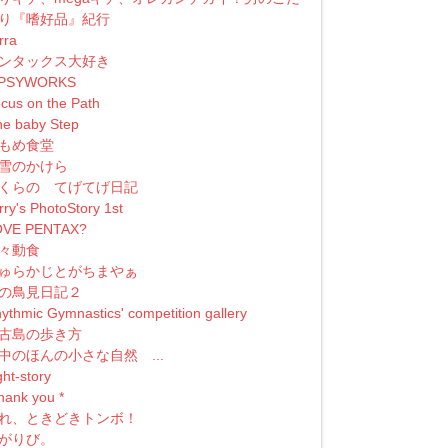
り『嗜好品』紀行
erra
ンタックス大好き
IPSYWORKS
cus on the Path
e baby Step
もめ食堂
雪のかけら
くらの てげてげ日記
rry's PhotoStory 1st
OVE PENTAX?
々動食
ゅらかじとがちまやぁ
の鳥見日記２
ythmic Gymnastics' competition gallery
古島の歩き方
中のほんの小さな自然 ...
ght-story
 thank you *
れ、ときどきトンボ！
がりび。