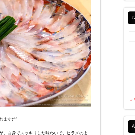
c
«
ます(^^
A
が、白身でスッキリした味わいで、ヒラメのよ