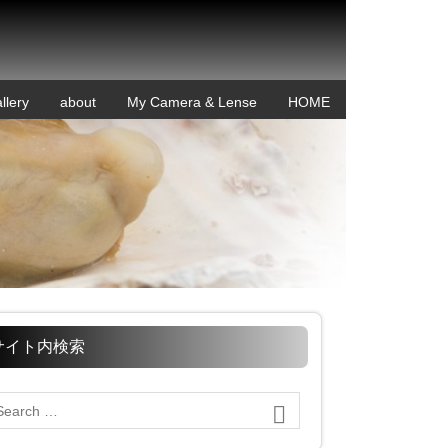
llery
about
My Camera & Lense
HOME
サイト内検索