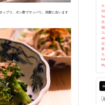
カ
2
タップリ。ポン酢でサッパリ。焼酎に合います
S
法
福
ス
ab
太
東
カ
F
My
a
ar