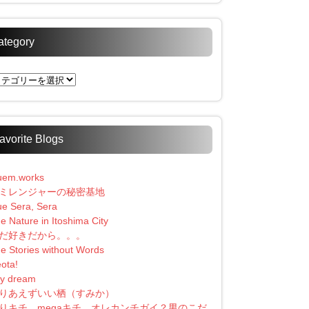
ategory
tegory
avorite Blogs
uem.works
ミレンジャーの秘密基地
e Sera, Sera
e Nature in Itoshima City
だ好きだから。。。
e Stories without Words
ota!
y dream
りあえずいい栖（すみか）
りキチ、megaキチ、オレカンチガイ？男のこだ