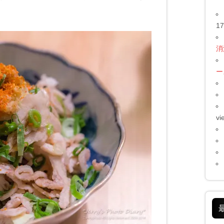
17
消
ー
vi