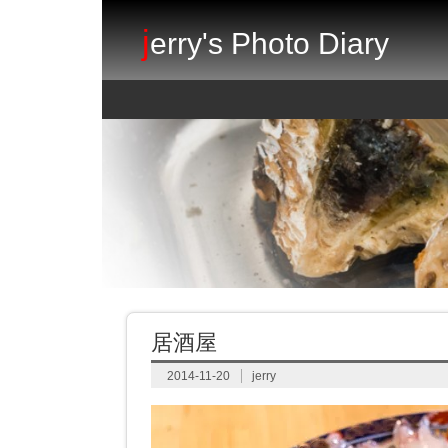
j
erry's Photo Diary
居酒屋
2014-11-20
jerry