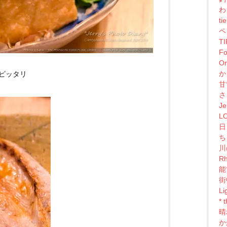
わ
ti
ペ
T
Fo
On
か
ピッタリ
甘
さ
Je
L
日
ち
川
Rh
能
街
Li
*
晴
か