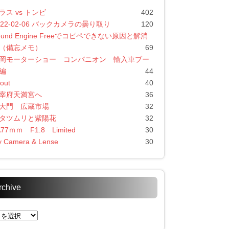
ラス vs トンビ
402
022-02-06 バックカメラの曇り取り
120
ound Engine Freeでコピペできない原因と解消
（備忘メモ）
69
岡モーターショー コンパニオン 輸入車ブー
編
44
out
40
宰府天満宮へ
36
大門 広蔵市場
32
タツムリと紫陽花
32
A77ｍｍ F1.8 Limited
30
 Camera & Lense
30
rchive
chive