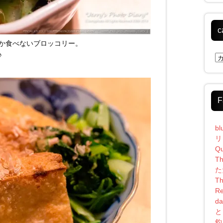
c
か食べないブロッコリー。
♪
ca
F
bl
リ
Qu
Th
た
Th
Re
da
と
釣