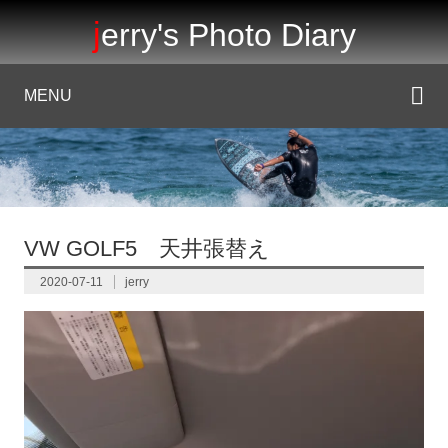
jerry's Photo Diary
MENU
VW GOLF5 天井張替え
2020-07-11
jerry