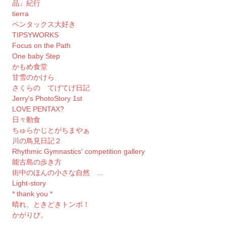
品』紀行
tierra
ペンタックス大好き
TIPSYWORKS
Focus on the Path
One baby Step
かもめ食堂
甘雪のかけら
さくらの てげてげ日記
Jerry's PhotoStory 1st
LOVE PENTAX?
日々動食
ちゅらかじとがちまやぁ
川の鳥見日記２
Rhythmic Gymnastics' competition gallery
能古島の歩き方
街中のほんの小さな自然 ...
Light-story
* thank you *
晴れ、ときどきトンボ！
かがりび。