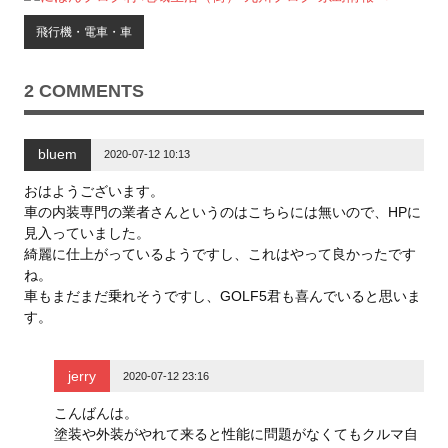
t
共
g
t
有
l
飛行機・電車・車
e
す
e
r
る
+
で
に
で
共
は
共
有
ク
有
2 COMMENTS
(
リ
(
新
ッ
新
し
ク
し
い
し
い
ウ
て
ウ
bluem
ィ
く
ィ
2020-07-12 10:13
ン
だ
ン
ド
さ
ド
ウ
い
ウ
おはようございます。
で
(
で
車の内装専門の業者さんというのはこちらには無いので、HPに
開
新
開
き
し
き
見入っていました。
ま
い
ま
す
ウ
す
綺麗に仕上がっているようですし、これはやって良かったです
)
ィ
)
ン
ね。
ド
車もまだまだ乗れそうですし、GOLF5君も喜んでいると思いま
ウ
で
す。
開
き
ま
す
)
jerry
2020-07-12 23:16
こんばんは。
塗装や外装がやれて来ると性能に問題がなくてもクルマ自