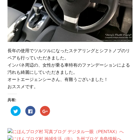
長年の使用でツルツルになったステアリングとシフトノブのリ
ペアも行っていただきました。
インパネ周辺の、女性が乗る車特有のファンデーションによる
汚れも綺麗にしていただきました。
オートエージェンシーさん、有難うございました！
おススメです。
共有:
ク
F
ク
リ
a
リ
ッ
c
ッ
ク
e
ク
し
b
し
て
o
て
T
o
G
w
k
o
i
で
o