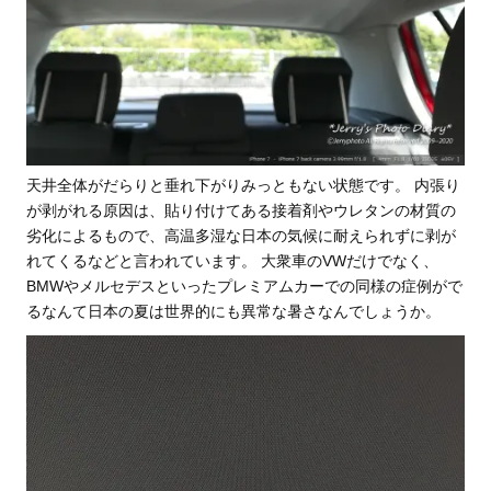
天井全体がだらりと垂れ下がりみっともない状態です。 内張り
が剥がれる原因は、貼り付けてある接着剤やウレタンの材質の
劣化によるもので、高温多湿な日本の気候に耐えられずに剥が
れてくるなどと言われています。 大衆車のVWだけでなく、
BMWやメルセデスといったプレミアムカーでの同様の症例がで
るなんて日本の夏は世界的にも異常な暑さなんでしょうか。