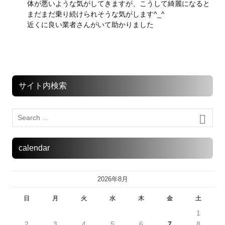
体が悪いような気がしてきますが、こうして綺麗になると
まだまだ乗り続けられそうな気がします^_^
近くに良い業者さんがいて助かりました
サイト内検索
calendar
2026年8月
日
月
火
水
木
金
土
1
2
3
4
5
6
7
8