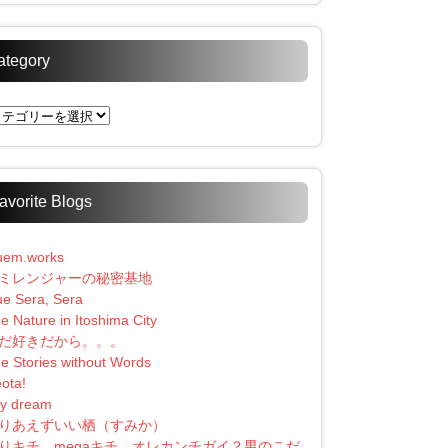
ategory
tegory
avorite Blogs
uem.works
ミレンジャーの秘密基地
e Sera, Sera
e Nature in Itoshima City
だ好きだから。。。
e Stories without Words
ota!
y dream
りあえずいい栖（すみか）
りキチ、megaキチ、オレカンチガイ？男のこだ