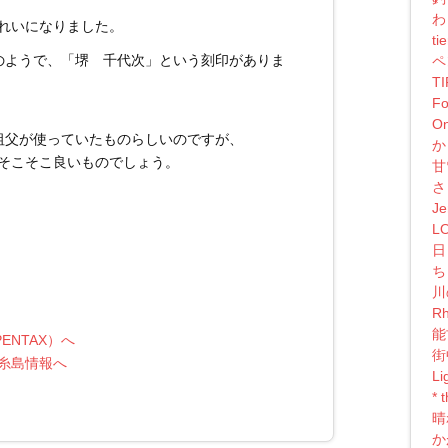
わ
れいになりました。
ti
のようで、「堺 千代次」という刻印がありま
ペ
T
Fo
On
祖父が使っていたものらしいのですが、
か
そこそこ良いものでしょう。
甘
さ
Je
L
日
ち
川
Rh
能
街
Li
*
晴
か