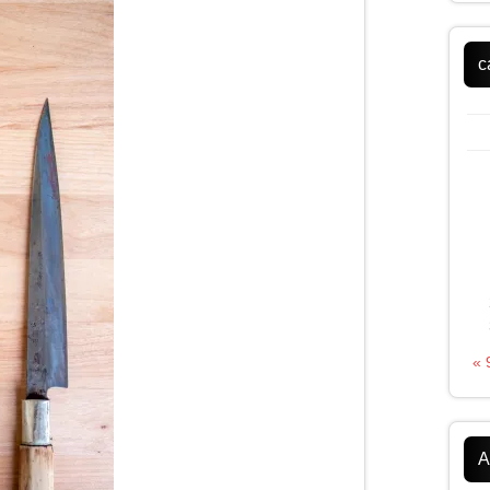
c
«
A