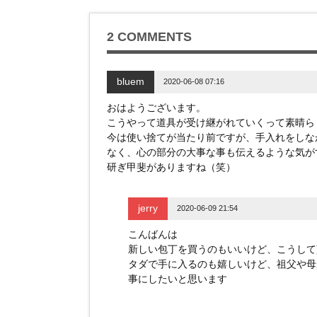
有
ク
有
(
リ
(
新
ッ
新
し
ク
し
い
し
い
2 COMMENTS
ウ
て
ウ
ィ
く
ィ
ン
だ
ン
ド
さ
ド
ウ
い
ウ
bluem
2020-06-08 07:16
で
(
で
開
新
開
き
し
き
おはようございます。
ま
い
ま
す
ウ
す
こうやって道具が受け継がれていくって素晴ら
)
ィ
)
ン
今は使い捨てが当たり前ですが、手入れをしな
ド
なく、心の部分の大事な事も伝えるような気が
ウ
で
研ぎ甲斐がありますね（笑）
開
き
ま
す
)
jerry
2020-06-09 21:54
こんばんは
新しい包丁を買うのもいいけど、こうして
タダで手に入るのも嬉しいけど、祖父や母
事にしたいと思います