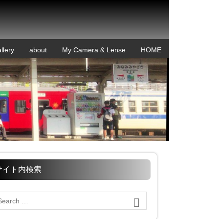
llery
about
My Camera & Lense
HOME
サイト内検索