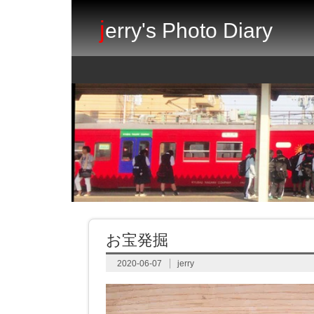
j
erry's Photo Diary
お宝発掘
2020-06-07
jerry