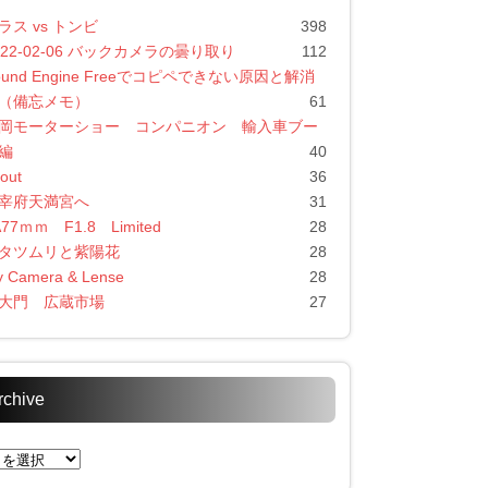
ラス vs トンビ
398
022-02-06 バックカメラの曇り取り
112
ound Engine Freeでコピペできない原因と解消
（備忘メモ）
61
岡モーターショー コンパニオン 輸入車ブー
編
40
out
36
宰府天満宮へ
31
A77ｍｍ F1.8 Limited
28
タツムリと紫陽花
28
 Camera & Lense
28
大門 広蔵市場
27
rchive
chive