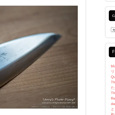
c
ca
F
bl
リ
Qu
Th
た
Th
Re
da
と
釣