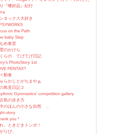
り『嗜好品』紀行
erra
ンタックス大好き
IPSYWORKS
cus on the Path
e baby Step
もめ食堂
雪のかけら
くらの てげてげ日記
rry's PhotoStory 1st
OVE PENTAX?
々動食
ゅらかじとがちまやぁ
の鳥見日記２
ythmic Gymnastics' competition gallery
古島の歩き方
中のほんの小さな自然 ...
ght-story
 thank you *
れ、ときどきトンボ！
がりび。