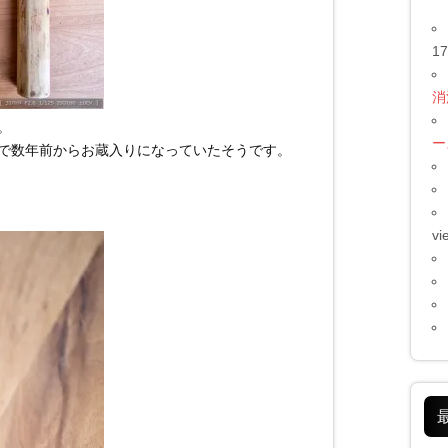
17
消
。
ー
で数年前からお蔵入りになっていたそうです。
vi