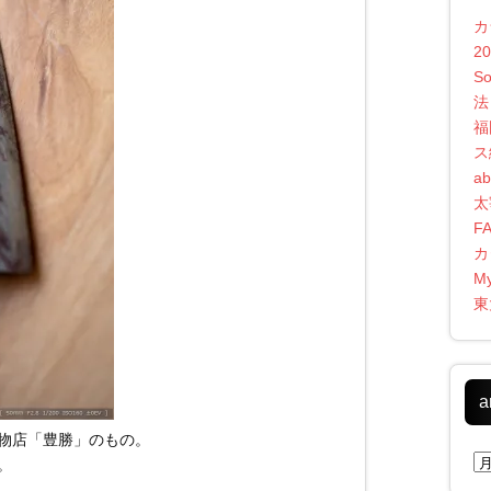
カ
2
S
法
福
ス
ab
太
F
カ
My
東
a
物店「豊勝」のもの。
ar
。