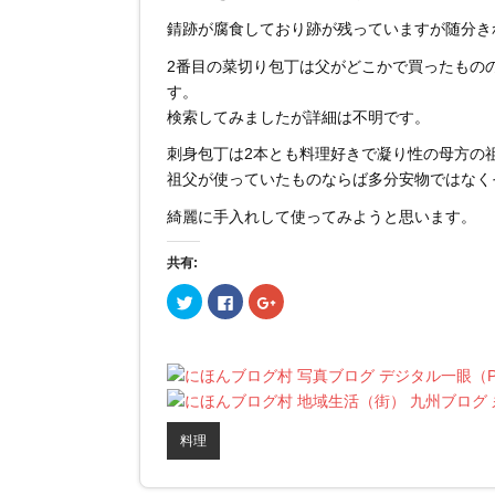
錆跡が腐食しており跡が残っていますが随分き
2番目の菜切り包丁は父がどこかで買ったもの
す。
検索してみましたが詳細は不明です。
刺身包丁は2本とも料理好きで凝り性の母方の
祖父が使っていたものならば多分安物ではなく
綺麗に手入れして使ってみようと思います。
共有:
ク
F
ク
リ
a
リ
ッ
c
ッ
ク
e
ク
し
b
し
て
o
て
T
o
G
w
k
o
i
で
o
t
共
g
t
有
l
料理
e
す
e
r
る
+
で
に
で
共
は
共