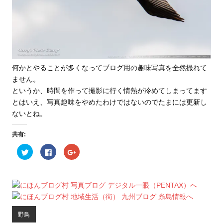
何かとやることが多くなってブログ用の趣味写真を全然撮れて
ません。
というか、時間を作って撮影に行く情熱が冷めてしまってます
とはいえ、写真趣味をやめたわけではないのでたまには更新し
ないとね。
共有:
ク
F
ク
リ
a
リ
ッ
c
ッ
ク
e
ク
し
b
し
て
o
て
T
o
G
w
k
o
i
で
o
t
共
g
t
有
l
野鳥
e
す
e
r
る
+