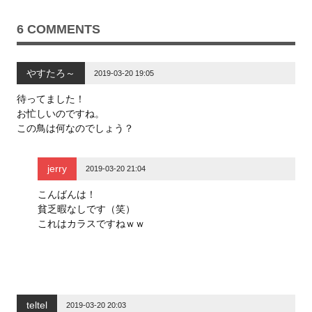
で
に
で
共
は
共
有
ク
有
6 COMMENTS
(
リ
(
新
ッ
新
し
ク
し
い
し
い
ウ
て
ウ
やすたろ～
ィ
く
ィ
2019-03-20 19:05
ン
だ
ン
ド
さ
ド
ウ
い
ウ
待ってました！
で
(
で
お忙しいのですね。
開
新
開
き
し
き
この鳥は何なのでしょう？
ま
い
ま
す
ウ
す
)
ィ
)
ン
ド
jerry
2019-03-20 21:04
ウ
で
開
こんばんは！
き
ま
貧乏暇なしです（笑）
す
)
これはカラスですねｗｗ
teltel
2019-03-20 20:03