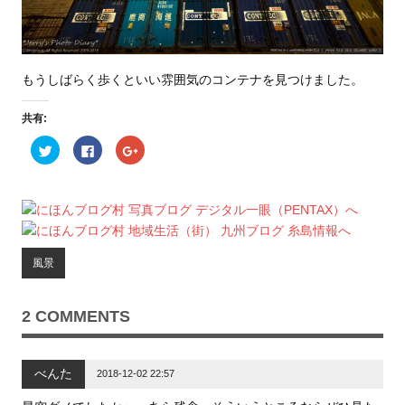
もうしばらく歩くといい雰囲気のコンテナを見つけました。
共有:
ク
F
ク
リ
a
リ
ッ
c
ッ
ク
e
ク
し
b
し
て
o
て
T
o
G
w
k
o
i
で
o
t
共
g
t
有
l
風景
e
す
e
r
る
+
で
に
で
共
は
共
有
ク
有
2 COMMENTS
(
リ
(
新
ッ
新
し
ク
し
い
し
い
ウ
て
ウ
べんた
ィ
く
ィ
2018-12-02 22:57
ン
だ
ン
ド
さ
ド