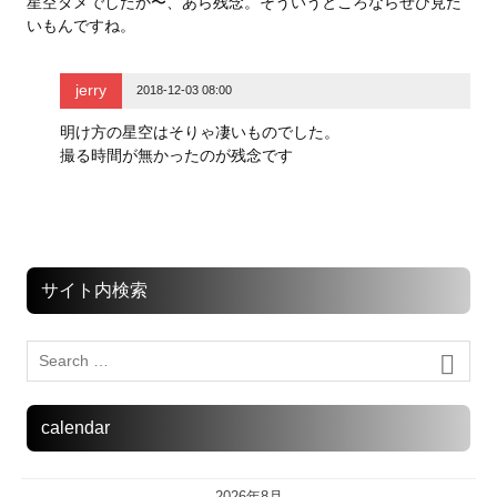
ウ
い
ウ
星空ダメでしたか〜、あら残念。そういうところならぜひ見た
で
(
で
いもんですね。
開
新
開
き
し
き
ま
い
ま
す
ウ
す
)
ィ
)
jerry
2018-12-03 08:00
ン
ド
ウ
明け方の星空はそりゃ凄いものでした。
で
開
撮る時間が無かったのが残念です
き
ま
す
)
サイト内検索
calendar
2026年8月