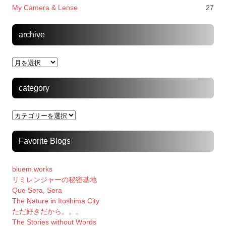
My Camera & Lense
27
archive
archive
category
category
Favorite Blogs
bluem.works
リミレンジャーの秘密基地
Que Sera, Sera
The Nature in Itoshima City
ただ好きだから。。。
The Stories without Words