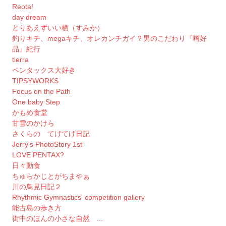
Reota!
day dream
とりあえずいい栖（すみか）
釣りキチ、megaキチ、オレカンチガイ？男のこだわり『嗜好
品』紀行
tierra
ペンタックス大好き
TIPSYWORKS
Focus on the Path
One baby Step
かもめ食堂
甘雪のかけら
さくらの てげてげ日記
Jerry's PhotoStory 1st
LOVE PENTAX?
日々動食
ちゅらかじとがちまやぁ
川の鳥見日記２
Rhythmic Gymnastics' competition gallery
能古島の歩き方
街中のほんの小さな自然 ...