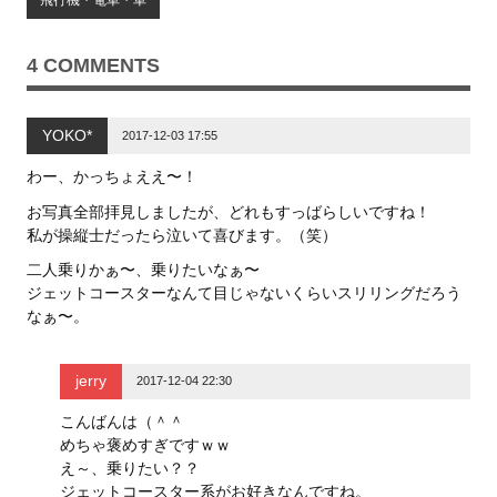
e
す
e
r
る
+
で
に
で
共
は
共
有
ク
有
4 COMMENTS
(
リ
(
新
ッ
新
し
ク
し
い
し
い
ウ
て
ウ
YOKO*
ィ
く
ィ
2017-12-03 17:55
ン
だ
ン
ド
さ
ド
ウ
い
ウ
わー、かっちょええ〜！
で
(
で
開
新
開
お写真全部拝見しましたが、どれもすっばらしいですね！
き
し
き
ま
い
ま
私が操縦士だったら泣いて喜びます。（笑）
す
ウ
す
)
ィ
)
ン
二人乗りかぁ〜、乗りたいなぁ〜
ド
ジェットコースターなんて目じゃないくらいスリリングだろう
ウ
で
なぁ〜。
開
き
ま
す
)
jerry
2017-12-04 22:30
こんばんは（＾＾
めちゃ褒めすぎですｗｗ
え～、乗りたい？？
ジェットコースター系がお好きなんですね。