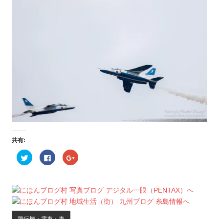
共有:
ク
F
ク
リ
a
リ
ッ
c
ッ
ク
e
ク
し
b
し
て
o
て
T
o
G
w
k
o
i
で
o
t
共
g
t
有
l
飛行機・電車・車