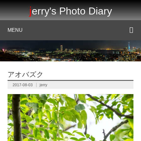
jerry's Photo Diary
MENU
アオバズク
2017-08-03
jerry