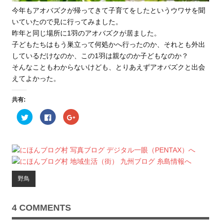
今年もアオバズクが帰ってきて子育てをしたというウワサを聞
いていたので見に行ってみました。
昨年と同じ場所に1羽のアオバズクが居ました。
子どもたちはもう巣立って何処かへ行ったのか、それとも外出
しているだけなのか、この1羽は親なのか子どもなのか？
そんなこともわからないけども、とりあえずアオバズクと出会
えてよかった。
共有:
ク
F
ク
リ
a
リ
ッ
c
ッ
ク
e
ク
し
b
し
て
o
て
T
o
G
w
k
o
i
で
o
t
共
g
t
有
l
野鳥
e
す
e
r
る
+
で
に
で
共
は
共
有
ク
有
4 COMMENTS
(
リ
(
新
ッ
新