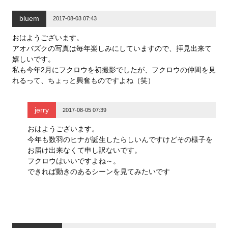
し
ク
し
い
し
い
ウ
て
ウ
bluem
ィ
く
ィ
2017-08-03 07:43
ン
だ
ン
ド
さ
ド
ウ
い
ウ
おはようございます。
で
(
で
アオバズクの写真は毎年楽しみにしていますので、拝見出来て
開
新
開
き
し
き
嬉しいです。
ま
い
ま
す
ウ
す
私も今年2月にフクロウを初撮影でしたが、フクロウの仲間を見
)
ィ
)
ン
れるって、ちょっと興奮ものですよね（笑）
ド
ウ
で
開
jerry
き
2017-08-05 07:39
ま
す
)
おはようございます。
今年も数羽のヒナが誕生したらしいんですけどその様子を
お届け出来なくて申し訳ないです。
フクロウはいいですよね～。
できれば動きのあるシーンを見てみたいです