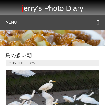
jerry's Photo Diary
MENU
鳥の多い朝
2015-01-06
jerry