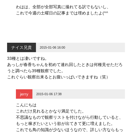
わはは、全部が全部写真に撮れてる訳でもないし、
これで今週の土曜日の記事までは埋めましたよ(^^
ナイス兄貴
2015-01-06 16:00
33種とは凄いですね。
あっしが春香ちゃんを初めて連れ回したときは何種見せただろ
うと調べたら39種観察でした。
これぐらい観察出来るとお腹いっぱいできますね（笑）
jerry
2015-01-06 17:38
こんにちは
これだけ見れるとかなり満足でした。
不思議なもので観察リストを付けながら行動していると、
もっと稼ぎたいという欲が出てきて更に増えました。
これでも鳥の知識が少ないほうなので、詳しい方ならもっ