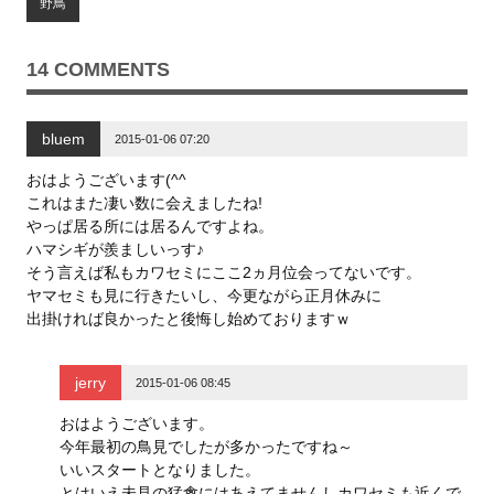
野鳥
e
す
e
r
る
+
で
に
で
共
は
共
有
ク
有
14 COMMENTS
(
リ
(
新
ッ
新
し
ク
し
い
し
い
ウ
て
ウ
bluem
ィ
く
ィ
2015-01-06 07:20
ン
だ
ン
ド
さ
ド
ウ
い
ウ
おはようございます(^^
で
(
で
これはまた凄い数に会えましたね!
開
新
開
き
し
き
やっぱ居る所には居るんですよね。
ま
い
ま
す
ウ
す
ハマシギが羨ましいっす♪
)
ィ
)
ン
そう言えば私もカワセミにここ2ヵ月位会ってないです。
ド
ヤマセミも見に行きたいし、今更ながら正月休みに
ウ
で
出掛ければ良かったと後悔し始めておりますｗ
開
き
ま
す
)
jerry
2015-01-06 08:45
おはようございます。
今年最初の鳥見でしたが多かったですね～
いいスタートとなりました。
とはいえ未見の猛禽にはあえてませんしカワセミも近くで