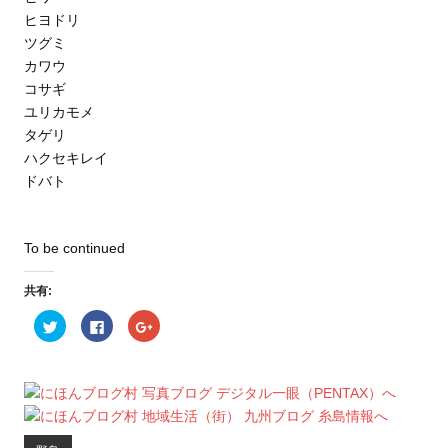
ヒヨドリ
ツグミ
カワウ
コサギ
ユリカモメ
タゲリ
ハクセキレイ
ドバト
To be continued
共有:
ク
F
ク
リ
a
リ
ッ
c
ッ
ク
e
ク
し
b
し
て
o
て
T
o
G
w
k
o
i
で
o
t
共
g
t
有
l