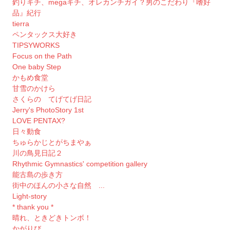
釣りキチ、megaキチ、オレカンチガイ？男のこだわり『嗜好
品』紀行
tierra
ペンタックス大好き
TIPSYWORKS
Focus on the Path
One baby Step
かもめ食堂
甘雪のかけら
さくらの てげてげ日記
Jerry's PhotoStory 1st
LOVE PENTAX?
日々動食
ちゅらかじとがちまやぁ
川の鳥見日記２
Rhythmic Gymnastics' competition gallery
能古島の歩き方
街中のほんの小さな自然 ...
Light-story
* thank you *
晴れ、ときどきトンボ！
かがりび。