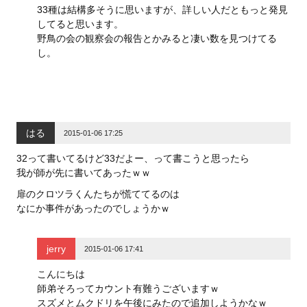
33種は結構多そうに思いますが、詳しい人だともっと発見
してると思います。
野鳥の会の観察会の報告とかみると凄い数を見つけてる
し。
はる
2015-01-06 17:25
32って書いてるけど33だよー、って書こうと思ったら
我が師が先に書いてあったｗｗ
扉のクロツラくんたちが慌ててるのは
なにか事件があったのでしょうかｗ
jerry
2015-01-06 17:41
こんにちは
師弟そろってカウント有難うございますｗ
スズメとムクドリを午後にみたので追加しようかなｗ