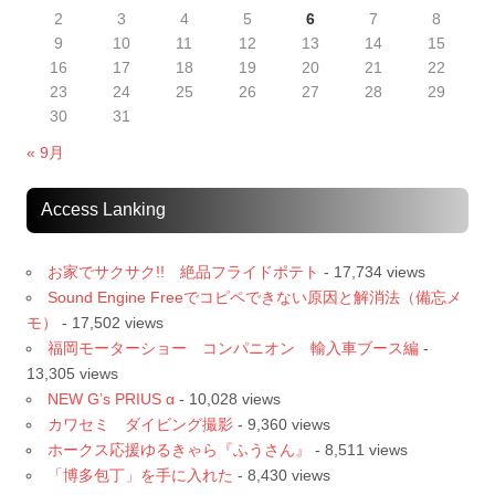
2
3
4
5
6
7
8
9
10
11
12
13
14
15
16
17
18
19
20
21
22
23
24
25
26
27
28
29
30
31
« 9月
Access Lanking
お家でサクサク!! 絶品フライドポテト
- 17,734 views
Sound Engine Freeでコピペできない原因と解消法（備忘メ
モ）
- 17,502 views
福岡モーターショー コンパニオン 輸入車ブース編
-
13,305 views
NEW G’s PRIUS α
- 10,028 views
カワセミ ダイビング撮影
- 9,360 views
ホークス応援ゆるきゃら『ふうさん』
- 8,511 views
「博多包丁」を手に入れた
- 8,430 views