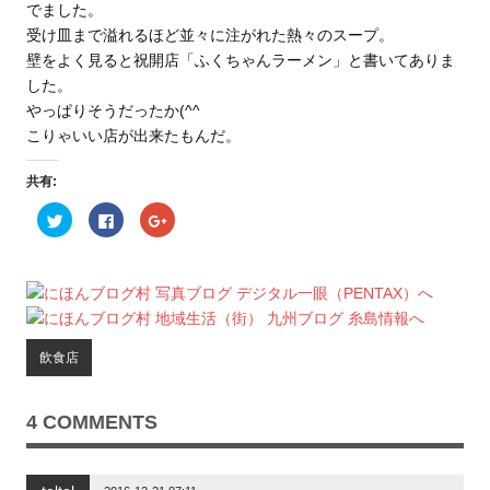
でました。
受け皿まで溢れるほど並々に注がれた熱々のスープ。
壁をよく見ると祝開店「ふくちゃんラーメン」と書いてありま
した。
やっぱりそうだったか(^^
こりゃいい店が出来たもんだ。
共有:
ク
F
ク
リ
a
リ
ッ
c
ッ
ク
e
ク
し
b
し
て
o
て
T
o
G
w
k
o
i
で
o
t
共
g
t
有
l
飲食店
e
す
e
r
る
+
で
に
で
共
は
共
有
ク
有
4 COMMENTS
(
リ
(
新
ッ
新
し
ク
し
い
し
い
ウ
て
ウ