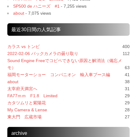
SP500 de ハニーズ #1
- 7,255 views
about
- 7,075 views
最近30日間の人気記事
カラス vs トンビ
400
2022-02-06 バックカメラの曇り取り
112
Sound Engine Freeでコピペできない原因と解消法（備忘メ
モ）
63
福岡モーターショー コンパニオン 輸入車ブース編
41
about
38
太宰府天満宮へ
31
FA77ｍｍ F1.8 Limited
29
カタツムリと紫陽花
29
My Camera & Lense
28
東大門 広蔵市場
27
archive