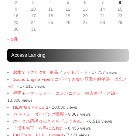
2
3
4
5
6
7
8
9
10
11
12
13
14
15
16
17
18
19
20
21
22
23
24
25
26
27
28
29
30
31
« 9月
Access Lanking
お家でサクサク!! 絶品フライドポテト
- 17,737 views
Sound Engine Freeでコピペできない原因と解消法（備忘メ
モ）
- 17,511 views
福岡モーターショー コンパニオン 輸入車ブース編
-
13,308 views
NEW G’s PRIUS α
- 10,030 views
カワセミ ダイビング撮影
- 9,367 views
ホークス応援ゆるきゃら『ふうさん』
- 8,516 views
「博多包丁」を手に入れた
- 8,435 views
FA77ｍｍ F1.8 Limited
- 7,421 views