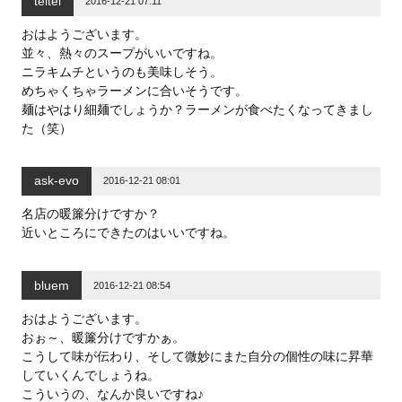
teltel
ィ
く
ィ
2016-12-21 07:11
ン
だ
ン
ド
さ
ド
ウ
い
ウ
おはようございます。
で
(
で
並々、熱々のスープがいいですね。
開
新
開
き
し
き
ニラキムチというのも美味しそう。
ま
い
ま
す
ウ
す
めちゃくちゃラーメンに合いそうです。
)
ィ
)
ン
麺はやはり細麺でしょうか？ラーメンが食べたくなってきまし
ド
た（笑）
ウ
で
開
き
ま
ask-evo
2016-12-21 08:01
す
)
名店の暖簾分けですか？
近いところにできたのはいいですね。
bluem
2016-12-21 08:54
おはようございます。
おぉ～、暖簾分けですかぁ。
こうして味が伝わり、そして微妙にまた自分の個性の味に昇華
していくんでしょうね。
こういうの、なんか良いですね♪