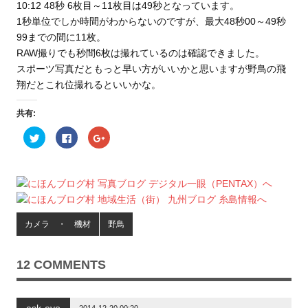
10:12 48秒 6枚目～11枚目は49秒となっています。
1秒単位でしか時間がわからないのですが、最大48秒00～49秒
99までの間に11枚。
RAW撮りでも秒間6枚は撮れているのは確認できました。
スポーツ写真だともっと早い方がいいかと思いますが野鳥の飛
翔だとこれ位撮れるといいかな。
共有:
ク
F
ク
リ
a
リ
ッ
c
ッ
ク
e
ク
し
b
し
て
o
て
T
o
G
w
k
o
i
で
o
t
共
g
t
有
l
カメラ ・ 機材
野鳥
e
す
e
r
る
+
で
に
で
共
は
共
有
ク
有
12 COMMENTS
(
リ
(
新
ッ
新
し
ク
し
い
し
い
ウ
て
ウ