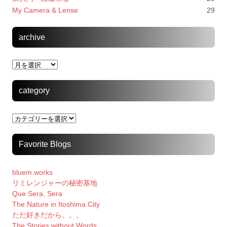
My Camera & Lense
29
archive
archive
category
category
Favorite Blogs
bluem.works
リミレンジャーの秘密基地
Que Sera, Sera
The Nature in Itoshima City
ただ好きだから。。。
The Stories without Words