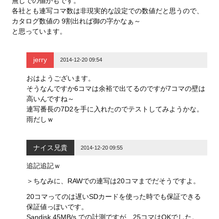
無しでの値かもです。
各社とも連写コマ数は非現実的な設定での数値だと思うので、
カタログ数値の 9割出れば御の字かなぁ～
と思っています。
jerry
2014-12-20 09:54
おはようございます。
そうなんですか6コマは余裕で出てるのですが7コマの壁は
高いんですね～
連写番長の7D2を手に入れたのでテストしてみようかな。
雨だしｗ
ナイス兄貴
2014-12-20 09:55
追記追記ｗ
＞ちなみに、RAWでの連写は20コマまでだそうですよ。
20コマってのは遅いSDカードを使った時でも保証できる
保証値っぽいです。
Sandisk 45MB/s での計測ですが、25コマはOKでした。