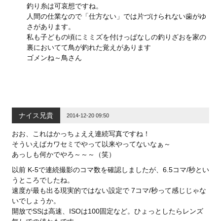
釣り糸は可哀想ですね。
人間の仕業なので「仕方ない」では片づけられない歯がゆ
さがあります。
私も子どもの頃にミミズを付けっぱなしの釣りざおを家の
裏においてて鳥が釣れた覚えがあります
ゴメンね～鳥さん
ナイス兄貴
2014-12-20 09:50
おお、これはかっちょええ連続写真ですね！
そういえばカワセミでやって以来やってないなぁ～
あっしも何かでやろ～～～（笑）
以前 K-5で連続撮影のコマ数を確認しましたが、6.5コマ/秒とい
うところでしたね。
速度が最も出る現実的ではない設定で 7コマ/秒って感じじゃな
いでしょうか。
開放でSSは高速、ISOは100固定など。ひょっとしたらレンズ