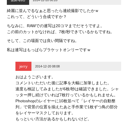
ask-evo
ィ
く
ィ
2014-12-20 00:20
ン
だ
ン
ド
さ
ド
ウ
い
ウ
綺麗に並んでるなぁと思ったら連続撮影でしたかｗ
で
(
で
これって、どういう合成ですか？
開
新
開
き
し
き
ま
い
ま
ちなみに、RAWでの連写は20コマまでだそうですよ。
す
ウ
す
)
ィ
)
この前のカットがなければ、7枚/秒できているかもですね。
ン
ド
そして、この場面では良い間隔ですね。
ウ
で
開
私は連写はもっぱらブラケットオンリーですｗ
き
ま
す
)
jerry
2014-12-20 08:08
おはようございます。
コメントいただいた後に記事を大幅に加筆しました。
速度も検証してみましたが6枚/秒は確認できました。シャ
ッター押し続けていれば7枚行っているかもしれません。
Photoshopのレイヤーに10枚並べて「レイヤーの自動整
列」で背景の位置を揃えたあと手作業で1枚ずつ鳥の部分
をレイヤーマスクしております。
もっといい方法があるかもしれないけど。