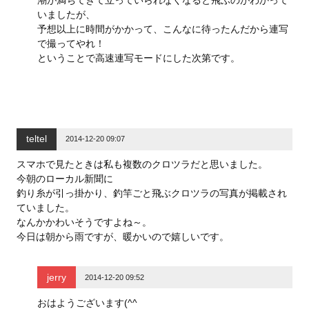
潮が満ちてきて立っていられなくなると飛ぶのがわかって
いましたが、
予想以上に時間がかかって、こんなに待ったんだから連写
で撮ってやれ！
ということで高速連写モードにした次第です。
teltel
2014-12-20 09:07
スマホで見たときは私も複数のクロツラだと思いました。
今朝のローカル新聞に
釣り糸が引っ掛かり、釣竿ごと飛ぶクロツラの写真が掲載され
ていました。
なんかかわいそうですよね～。
今日は朝から雨ですが、暖かいので嬉しいです。
jerry
2014-12-20 09:52
おはようございます(^^