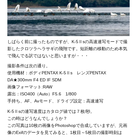
しばらく前に撮ったものですが、K-5Ⅱsの高速連写モードで撮
影したクロツラヘラサギの飛翔です。短距離の移動のため本気
で飛んでる訳ではないと思いますが・・・
撮影条件は次の通り。
使用機材：ボディPENTAX K-5Ⅱs レンズPENTAX
DA★300mm F4 ED IF SDM
画像フォーマット:RAW
露出：ISO400（Auto）F5.6 1/800
手持ち、AF、Avモード、ドライブ設定：高速連写
K-5Ⅱsの連写速度はカタログ値では７枚/秒。
この時はどうなんでしょうか？
この写真は10枚の画像をPhotoshopで合成していますが、元画
像のExifのデータを見てみると、1枚目～5枚目の撮影時刻は