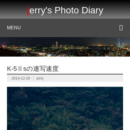
jerry's Photo Diary
MENU
K-5Ⅱsの連写速度
2014-12-20
jerry