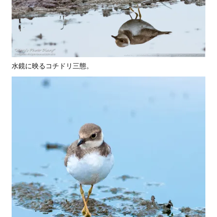
水鏡に映るコチドリ三態。