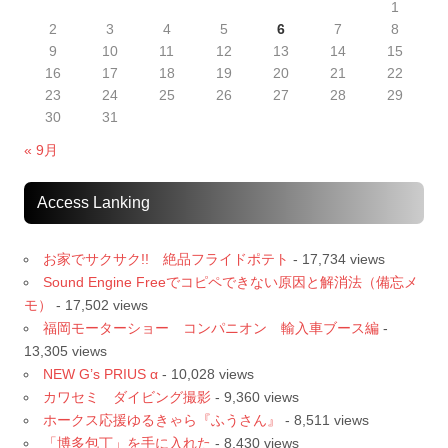
1
2
3
4
5
6
7
8
9
10
11
12
13
14
15
16
17
18
19
20
21
22
23
24
25
26
27
28
29
30
31
« 9月
Access Lanking
お家でサクサク!! 絶品フライドポテト
- 17,734 views
Sound Engine Freeでコピペできない原因と解消法（備忘メ
モ）
- 17,502 views
福岡モーターショー コンパニオン 輸入車ブース編
-
13,305 views
NEW G’s PRIUS α
- 10,028 views
カワセミ ダイビング撮影
- 9,360 views
ホークス応援ゆるきゃら『ふうさん』
- 8,511 views
「博多包丁」を手に入れた
- 8,430 views