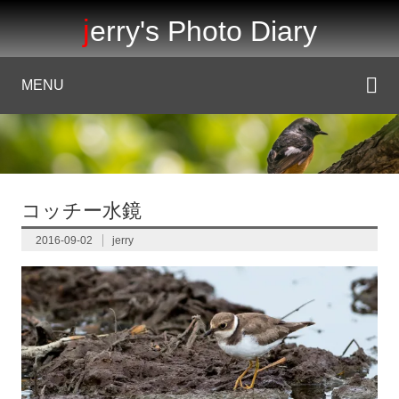
jerry's Photo Diary
MENU
コッチー水鏡
2016-09-02
jerry