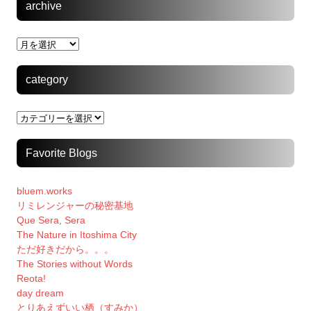
archive
archive
category
category
Favorite Blogs
bluem.works
リミレンジャーの秘密基地
Que Sera, Sera
The Nature in Itoshima City
ただ好きだから。。。
The Stories without Words
Reota!
day dream
とりあえずいい栖（すみか）