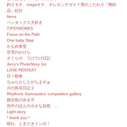
釣りキチ、megaキチ、オレカンチガイ？男のこだわり『嗜好
品』紀行
tierra
ペンタックス大好き
TIPSYWORKS
Focus on the Path
One baby Step
かもめ食堂
甘雪のかけら
さくらの てげてげ日記
Jerry's PhotoStory 1st
LOVE PENTAX?
日々動食
ちゅらかじとがちまやぁ
川の鳥見日記２
Rhythmic Gymnastics' competition gallery
能古島の歩き方
街中のほんの小さな自然 ...
Light-story
* thank you *
晴れ、ときどきトンボ！