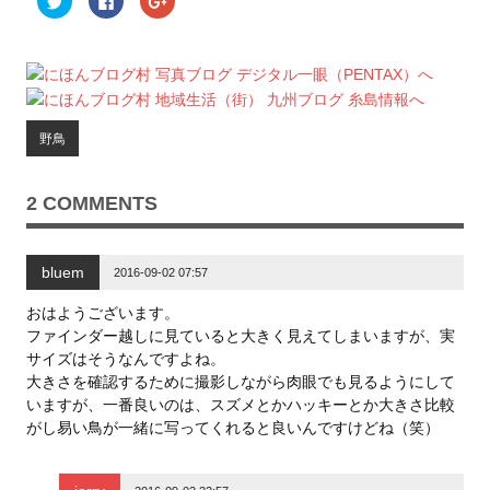
リ
a
リ
ッ
c
ッ
ク
e
ク
し
b
し
て
o
て
T
o
G
w
k
o
i
で
o
t
共
g
t
有
l
野鳥
e
す
e
r
る
+
で
に
で
共
は
共
有
ク
有
2 COMMENTS
(
リ
(
新
ッ
新
し
ク
し
い
し
い
ウ
て
ウ
bluem
ィ
く
ィ
2016-09-02 07:57
ン
だ
ン
ド
さ
ド
ウ
い
ウ
おはようございます。
で
(
で
ファインダー越しに見ていると大きく見えてしまいますが、実
開
新
開
き
し
き
サイズはそうなんですよね。
ま
い
ま
す
ウ
す
大きさを確認するために撮影しながら肉眼でも見るようにして
)
ィ
)
ン
いますが、一番良いのは、スズメとかハッキーとか大きさ比較
ド
がし易い鳥が一緒に写ってくれると良いんですけどね（笑）
ウ
で
開
き
ま