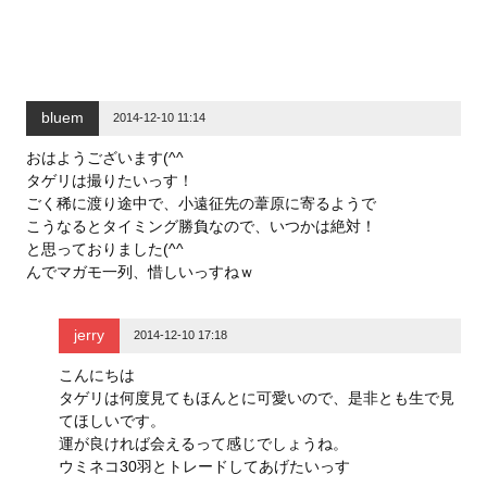
bluem
2014-12-10 11:14
おはようございます(^^
タゲリは撮りたいっす！
ごく稀に渡り途中で、小遠征先の葦原に寄るようで
こうなるとタイミング勝負なので、いつかは絶対！
と思っておりました(^^
んでマガモ一列、惜しいっすねｗ
jerry
2014-12-10 17:18
こんにちは
タゲリは何度見てもほんとに可愛いので、是非とも生で見
てほしいです。
運が良ければ会えるって感じでしょうね。
ウミネコ30羽とトレードしてあげたいっす