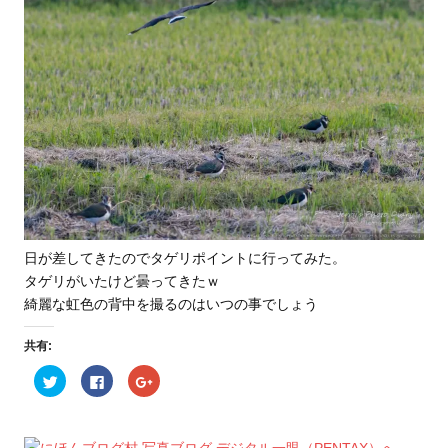
日が差してきたのでタゲリポイントに行ってみた。
タゲリがいたけど曇ってきたｗ
綺麗な虹色の背中を撮るのはいつの事でしょう
共有:
ク
F
ク
リ
a
リ
ッ
c
ッ
ク
e
ク
し
b
し
て
o
て