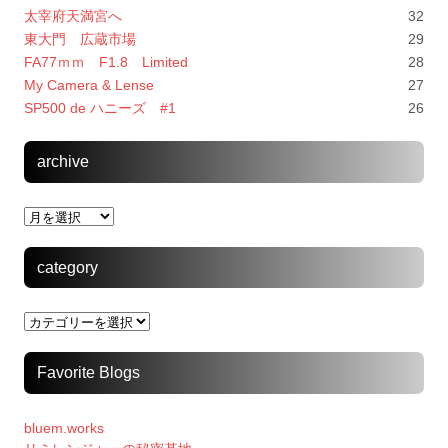
太宰府天満宮へ
32
東大門 広蔵市場
29
FA77ｍｍ F1.8 Limited
28
My Camera & Lense
27
SP500 de ハニーズ #1
26
archive
archive
category
category
Favorite Blogs
bluem.works