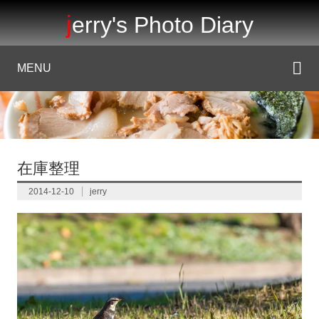
jerry's Photo Diary
MENU
在庫整理
2014-12-10
jerry