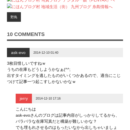
T
o
G
w
k
o
i
で
o
t
共
g
t
有
l
野鳥
e
す
e
r
る
+
で
に
で
共
は
共
有
ク
有
10 COMMENTS
(
リ
(
新
ッ
新
し
ク
し
い
し
い
ウ
て
ウ
ask-evo
ィ
く
ィ
2014-12-10 01:40
ン
だ
ン
ド
さ
ド
ウ
い
ウ
3枚目惜しいですねｗ
で
(
で
うちの在庫もどうしようかなぁ(^^;
開
新
開
き
し
き
出すタイミングを逃したものがいくつかあるので、適当にこじ
ま
い
ま
す
ウ
す
つけて記事一つ起こすしかないかなｗ
)
ィ
)
ン
ド
ウ
で
jerry
2014-12-10 17:16
開
き
ま
こんにちは
す
)
ask-evoさんのブログは記事内容がしっかりしてるから、
バラバラな在庫写真だと構築が難しいかな？
でも埋もれさせるのはもったいなから出しちゃいましょ