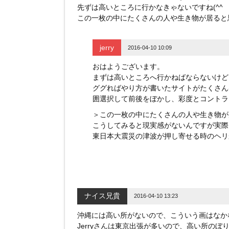
ド
先ずは高いところに行かなきゃないですね(^^
ウ
で
この一枚の中にたくさんの人や生き物が居ると
開
き
ま
す
)
jerry
2016-04-10 10:09
おはようございます。
まずは高いところへ行かねばならないけど
ググればやり方が書いたサイトがたくさん
囲選択して前後をぼかし、彩度とコントラ
＞この一枚の中にたくさんの人や生き物が
こうしてみると現実感がないんですが実際
東日本大震災の津波が押し寄せる時のヘリ
ナイス兄貴
2016-04-10 13:23
沖縄には高い所がないので、こういう画はなか
Jerryさんは東京出張が多いので、高い所のぼ