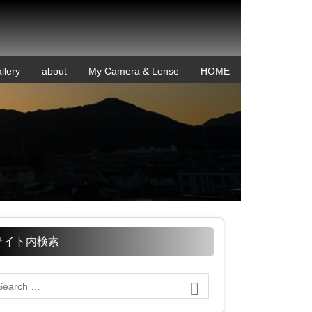
llery
about
My Camera & Lense
HOME
サイト内検索