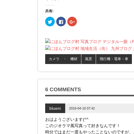
共有:
ク
F
ク
リ
a
リ
ッ
c
ッ
ク
e
ク
し
b
し
て
o
て
T
o
G
w
k
o
i
で
o
t
共
g
t
有
l
カメラ ・ 機材
風景
飛行機・電車・車
e
す
e
r
る
+
で
に
で
共
は
共
有
ク
有
(
リ
(
新
ッ
新
し
ク
し
い
し
い
6 COMMENTS
ウ
て
ウ
ィ
く
ィ
ン
だ
ン
ド
さ
ド
ウ
い
ウ
bluem
2016-04-10 07:42
で
(
で
開
新
開
き
し
き
おはようございます(^^
ま
い
ま
す
ウ
す
このジオラマ風写真って好きなんです！
)
ィ
)
ン
時分ではまだ一度もやったことないのですが、