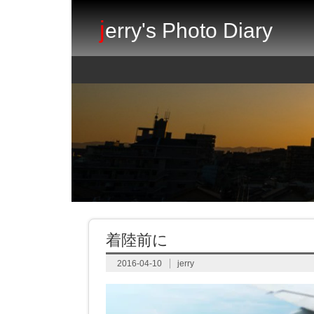
j
erry's Photo Diary
着陸前に
2016-04-10
jerry