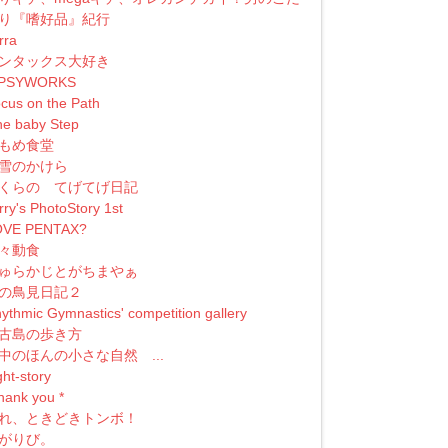
り『嗜好品』紀行
erra
ンタックス大好き
IPSYWORKS
cus on the Path
e baby Step
もめ食堂
雪のかけら
くらの てげてげ日記
rry's PhotoStory 1st
OVE PENTAX?
々動食
ゅらかじとがちまやぁ
の鳥見日記２
ythmic Gymnastics' competition gallery
古島の歩き方
中のほんの小さな自然 ...
ght-story
 thank you *
れ、ときどきトンボ！
がりび。