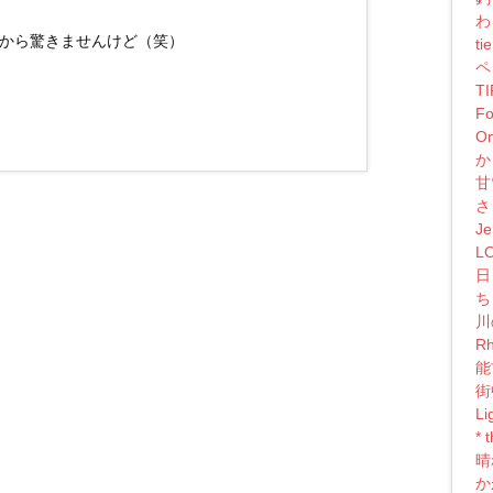
わ
から驚きませんけど（笑）
ti
ペ
T
Fo
On
か
甘
さ
Je
L
日
ち
川
Rh
能
街
Li
*
晴
か