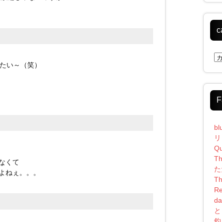
c
ca
たい～（笑）
F
bl
リ
Qu
Th
なくて
た
よねぇ。。。
Th
Re
da
と
釣