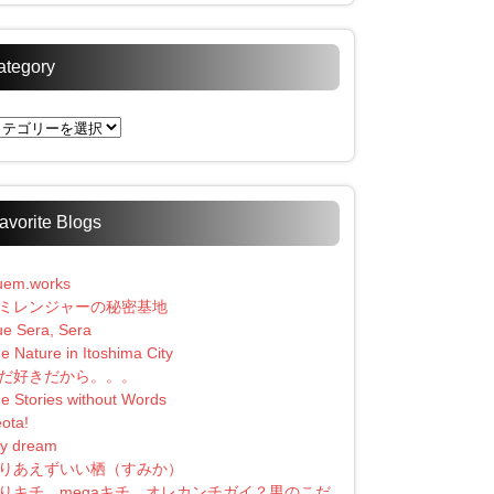
ategory
tegory
avorite Blogs
uem.works
ミレンジャーの秘密基地
e Sera, Sera
e Nature in Itoshima City
だ好きだから。。。
e Stories without Words
ota!
y dream
りあえずいい栖（すみか）
りキチ、megaキチ、オレカンチガイ？男のこだ