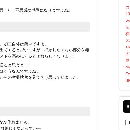
カ
思うと、不思議な感覚になりますよね。
2
S
法
福
ス
、加工自体は簡単ですよ。
ab
出てくると思いますが、ぼかしたくない部分を範
太
ストを高めにするとそれらしくなります。
東
居ると思うと・・・
My
はそうなんですよね。
F
からの空撮映像を見てそう思っていました。
S
a
ar
なか作れませぬ。
り放題じゃないっすかー