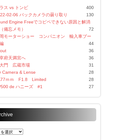
ラス vs トンビ
400
022-02-06 バックカメラの曇り取り
130
ound Engine Freeでコピペできない原因と解消
（備忘メモ）
72
岡モーターショー コンパニオン 輸入車ブー
編
44
out
36
宰府天満宮へ
36
大門 広蔵市場
31
 Camera & Lense
28
A77ｍｍ F1.8 Limited
28
P500 de ハニーズ #1
27
rchive
chive