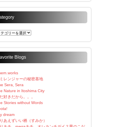
ategory
tegory
avorite Blogs
uem.works
ミレンジャーの秘密基地
e Sera, Sera
e Nature in Itoshima City
だ好きだから。。。
e Stories without Words
ota!
y dream
りあえずいい栖（すみか）
りキチ、megaキチ、オレカンチガイ？男のこだ