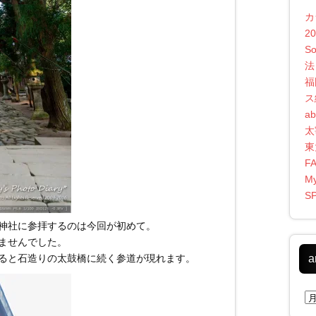
カ
2
S
法
福
ス
ab
太
東
F
My
S
神社に参拝するのは今回が初めて。
ませんでした。
ると石造りの太鼓橋に続く参道が現れます。
a
ar