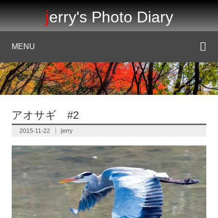
jerry's Photo Diary
MENU
アオサギ #2
2015-11-22
jerry