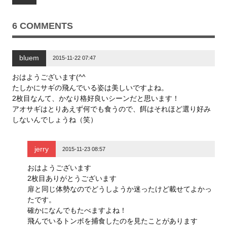
r
る
+
で
に
で
共
は
共
有
ク
有
6 COMMENTS
(
リ
(
新
ッ
新
し
ク
し
い
し
い
ウ
て
ウ
bluem
ィ
く
ィ
2015-11-22 07:47
ン
だ
ン
ド
さ
ド
ウ
い
ウ
おはようございます(^^
で
(
で
たしかにサギの飛んでいる姿は美しいですよね。
開
新
開
き
し
き
2枚目なんて、かなり格好良いシーンだと思います！
ま
い
ま
す
ウ
す
アオサギはとりあえず何でも食うので、餌はそれほど選り好み
)
ィ
)
ン
しないんでしょうね（笑）
ド
ウ
で
開
jerry
き
2015-11-23 08:57
ま
す
)
おはようございます
2枚目ありがとうございます
扉と同じ体勢なのでどうしようか迷ったけど載せてよかっ
たです。
確かになんでもたべますよね！
飛んでいるトンボを捕食したのを見たことがあります