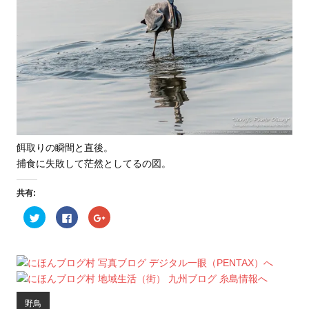
餌取りの瞬間と直後。
捕食に失敗して茫然としてるの図。
共有:
ク
F
ク
リ
a
リ
ッ
c
ッ
ク
e
ク
し
b
し
て
o
て
T
o
G
w
k
o
i
で
o
t
共
g
t
有
l
野鳥
e
す
e