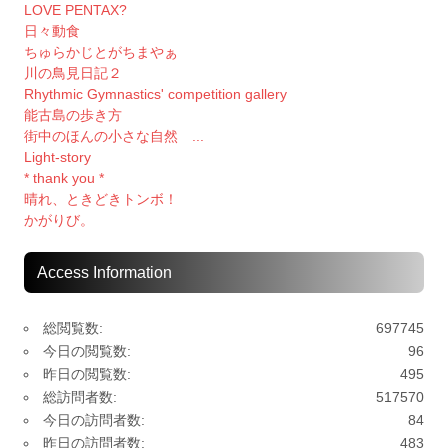
LOVE PENTAX?
日々動食
ちゅらかじとがちまやぁ
川の鳥見日記２
Rhythmic Gymnastics' competition gallery
能古島の歩き方
街中のほんの小さな自然 ...
Light-story
* thank you *
晴れ、ときどきトンボ！
かがりび。
Access Information
総閲覧数:
697745
今日の閲覧数:
96
昨日の閲覧数:
495
総訪問者数:
517570
今日の訪問者数:
84
昨日の訪問者数:
483