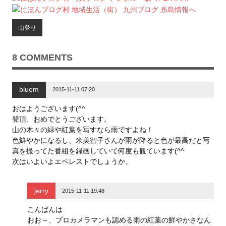
w
k
o
i
で
o
t
共
g
t
有
l
山登り
e
す
e
r
る
+
で
に
で
共
は
共
有
ク
有
8 COMMENTS
(
リ
(
新
ッ
新
し
ク
し
い
し
い
ウ
て
ウ
bluem
ィ
く
ィ
2015-11-11 07:20
ン
だ
ン
ド
さ
ド
ウ
い
ウ
おはようございます(^^
で
(
で
登頂、おめでとうございます。
開
新
開
き
し
き
山の木々の緑や紅葉を写すなら雨ですよね！
ま
い
ま
す
ウ
す
色鮮やかになるし、米美智子さんが雨が降ると色が最高だと写
)
ィ
)
ン
真を撮ってた番組を録画していて何度も観ています(^^
ド
次はいよいよエベレストでしょうか。
ウ
で
開
き
ま
jerry
2015-11-11 19:48
す
)
こんばんは
おお～、プロカメラマンも認める雨の紅葉の鮮やかさなん