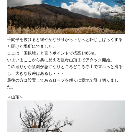
千間平を抜けると緩やかな登りから下りへと転じしばらくする
と開けた場所にでました。
ここは「国観峠」と言うポイントで標高1486m。
いよいよここから奥に見える祖母山頂までアタック開始。
この辺りから傾斜が急になりところどころ赤土でズルっと滑る
し、大きな段差はあるし・・・
最後の方は設置してあるロープを頼りに意地で登り切りまし
た。
＜山頂＞