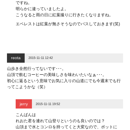
ですね。
明らかに違っていましたよ。
こうなると雨の日に紅葉撮りに行きたくなりますね。
エベレストは紅葉が無さそうなのでパスしておきます(笑)
reota
2015-11-11 12:42
山歩き全然行ってないです･･･。
山頂で飲むコーヒーの美味しさを味わいたいなぁ･･･。
初心に返るという意味でお気に入りの山道にでも今週末でも行
ってこようかな（笑）
jerry
2015-11-11 19:52
こんばんは
れおた君を連れて山登りというのも良いのでは？
山頂まで水とコンロを持ってくと大変なので、ポットに