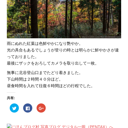
雨にぬれた紅葉は色鮮やかになり艶やか。
光の具合もあるでしょうが登りの時とは明らかに鮮やかさが違
っておりました。
最後にザックをおろしてカメラを取り出して一枚。
無事に北谷登山口までたどり着きました。
下山時間は２時間４０分ほど。
昼食時間を入れて往復６時間ほどの行程でした。
共有:
ク
F
ク
リ
a
リ
ッ
c
ッ
ク
e
ク
し
b
し
て
o
て
T
o
G