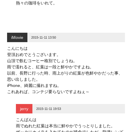
熱々の珈琲をいれて。
iMovie
2015-11-11 13:50
こんにちは
登頂おめでとうございます。
山頂で飲むコーヒー格別でしょうね。
雨で濡れると、紅葉は一段と鮮やかですよね。
以前、長野に行った時、雨上がりの紅葉が色鮮やかだった事、
思い出しました。
iPhone、綺麗に撮れますね。
これあれば、コンテジ要らないですよねぇ～
jerry
2015-11-11 19:53
こんばんは
雨でぬれた紅葉は本当に鮮やかでうっとりしました。
ザックにカメラを入れてたのが残念でしたが、防滴レンズ