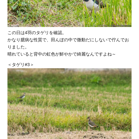
この日は4羽のタゲリを確認。
かなり臆病な性質で、田んぼの中で微動だにしないで佇んでお
りました。
晴れていると背中の虹色が鮮やかで綺麗なんですよね～
＜タゲリ#3＞