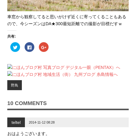
車窓から観察してると思いがけず近くに寄ってくることもある
ので、今シーズンはDA★300最短距離での撮影が目標だすｗ
共有:
ク
F
ク
リ
a
リ
ッ
c
ッ
ク
e
ク
し
b
し
て
o
て
T
o
G
w
k
o
i
で
o
t
共
g
t
有
l
野鳥
e
す
e
r
る
+
で
に
で
共
は
共
有
ク
有
10 COMMENTS
(
リ
(
新
ッ
新
し
ク
し
い
し
い
ウ
て
ウ
teltel
ィ
く
ィ
2014-11-12 08:28
ン
だ
ン
ド
さ
ド
ウ
い
ウ
おはようございます。