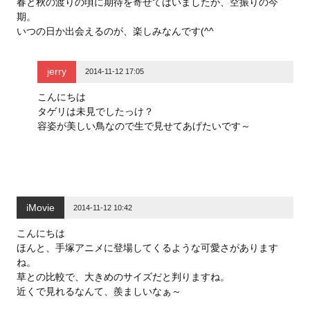
春と秋の渡りの頃に期待を寄せてはいましたが、空振りの今
期。
いつの日か出会えるのが、楽しみなんです(^^
jerry
2014-11-12 17:05
こんにちは
タゲリは未見でしたっけ？
容姿が美しい鳥なので生で見せてあげたいです～
iMovie
2014-11-12 10:42
こんにちは
ほんと、手塚アニメに登場してくるような可愛さがあります
ね。
草との比較で、大きめのサイズだと判りますね。
近くで見れるなんて、羨ましいなぁ～