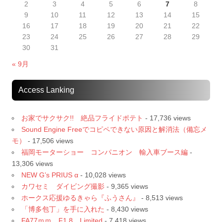
2
3
4
5
6
7
8
9
10
11
12
13
14
15
16
17
18
19
20
21
22
23
24
25
26
27
28
29
30
31
« 9月
Access Lanking
お家でサクサク!! 絶品フライドポテト
- 17,736 views
Sound Engine Freeでコピペできない原因と解消法（備忘メ
モ）
- 17,506 views
福岡モーターショー コンパニオン 輸入車ブース編
-
13,306 views
NEW G’s PRIUS α
- 10,028 views
カワセミ ダイビング撮影
- 9,365 views
ホークス応援ゆるきゃら『ふうさん』
- 8,513 views
「博多包丁」を手に入れた
- 8,430 views
FA77ｍｍ F1.8 Limited
- 7,418 views