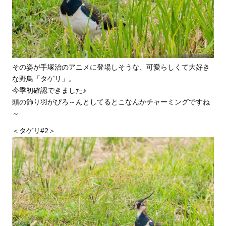
その姿が手塚治のアニメに登場しそうな、可愛らしくて大好き
な野鳥「タゲリ」。
今季初確認できました♪
頭の飾り羽がぴろ～んとしてるとこなんかチャーミングですね
～
＜タゲリ#2＞