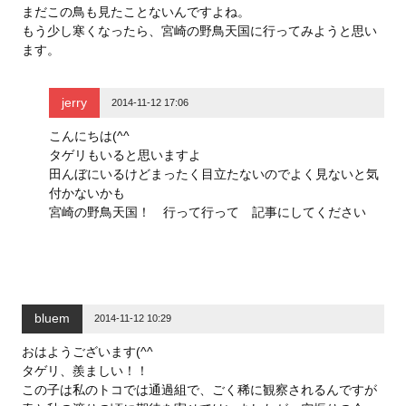
で
(
で
まだこの鳥も見たことないんですよね。
開
新
開
き
し
き
もう少し寒くなったら、宮崎の野鳥天国に行ってみようと思い
ま
い
ま
す
ウ
す
ます。
)
ィ
)
ン
ド
ウ
で
jerry
2014-11-12 17:06
開
き
ま
こんにちは(^^
す
)
タゲリもいると思いますよ
田んぼにいるけどまったく目立たないのでよく見ないと気
付かないかも
宮崎の野鳥天国！ 行って行って 記事にしてください
bluem
2014-11-12 10:29
おはようございます(^^
タゲリ、羨ましい！！
この子は私のトコでは通過組で、ごく稀に観察されるんですが