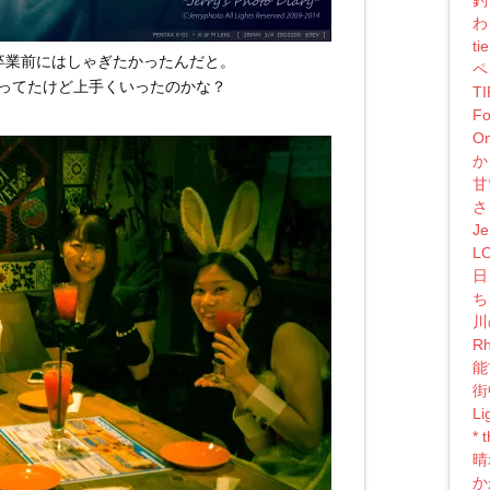
わ
ti
卒業前にはしゃぎたかったんだと。
ペ
ってたけど上手くいったのかな？
T
Fo
On
か
甘
さ
Je
L
日
ち
川
Rh
能
街
Li
*
晴
か