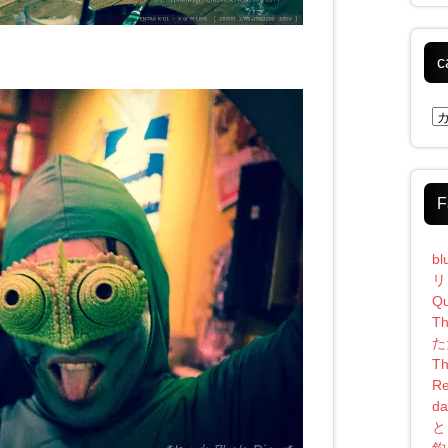
c
ca
F
bl
リ
Qu
Th
た
Th
Re
da
と
釣