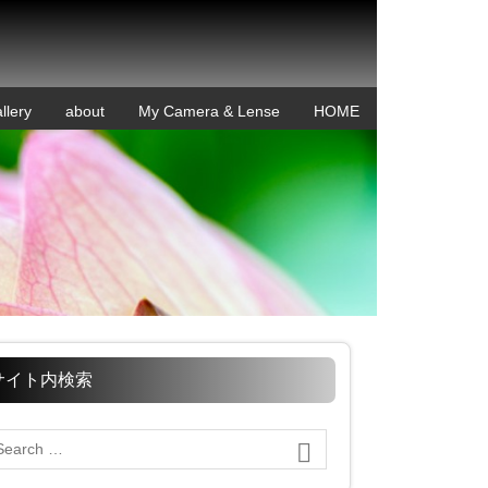
llery
about
My Camera & Lense
HOME
サイト内検索