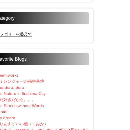
ategory
tegory
avorite Blogs
uem.works
ミレンジャーの秘密基地
e Sera, Sera
e Nature in Itoshima City
だ好きだから。。。
e Stories without Words
ota!
y dream
りあえずいい栖（すみか）
りキチ、megaキチ、オレカンチガイ？男のこだ