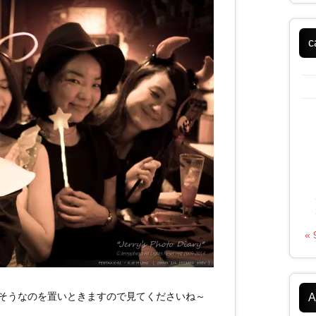
c
«
そうなのを置いときますので見てくださいね～
A