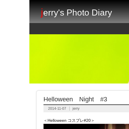
j
erry's Photo Diary
Helloween Night #3
2014-11-07
jerry
＜Helloween コスプレ#20＞