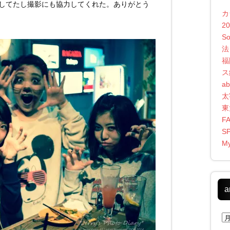
してたし撮影にも協力してくれた。ありがとう
カ
2
S
法
福
ス
ab
太
東
F
S
My
a
ar