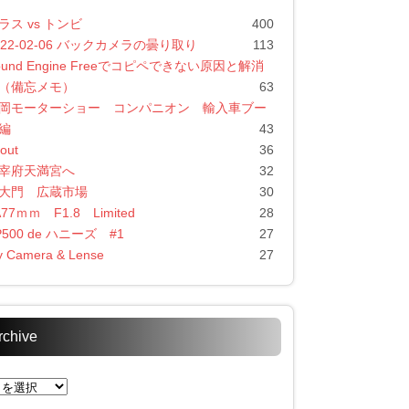
ラス vs トンビ
400
022-02-06 バックカメラの曇り取り
113
ound Engine Freeでコピペできない原因と解消
（備忘メモ）
63
岡モーターショー コンパニオン 輸入車ブー
編
43
out
36
宰府天満宮へ
32
大門 広蔵市場
30
A77ｍｍ F1.8 Limited
28
P500 de ハニーズ #1
27
 Camera & Lense
27
rchive
chive