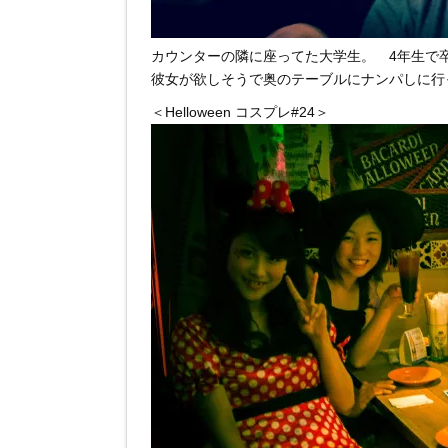
カウンターの隣に座ってた大学生。 4年生で
彼女が欲しそうで奥のテーブルにナンパしに行
＜Helloween コスプレ#24＞