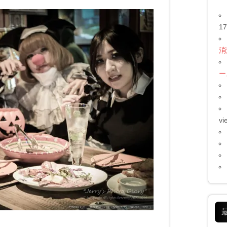
17
消
ー
vi