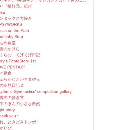
り『嗜好品』紀行
erra
ンタックス大好き
IPSYWORKS
cus on the Path
e baby Step
もめ食堂
雪のかけら
くらの てげてげ日記
rry's PhotoStory 1st
OVE PENTAX?
々動食
ゅらかじとがちまやぁ
の鳥見日記２
ythmic Gymnastics' competition gallery
古島の歩き方
中のほんの小さな自然 ...
ght-story
 thank you *
れ、ときどきトンボ！
がりび。