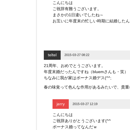
こんにちは
ご祝辞有難うございます。
まさかの1日違いでしたね～
お互いに年度末の忙しい時期に結婚したん
teltel
2015-03-27 08:22
21周年、おめでとうございます。
年度末婚だったんですね（bluemさんも・笑）
ちなみに我が家はボーナス婚デス(^^;
春の味覚って色んな作用があるみたいで、貴重
jerry
2015-03-27 12:19
こんにちは
ご祝辞ありがとうございます(^^
ボーナス婚ってなんだｗ