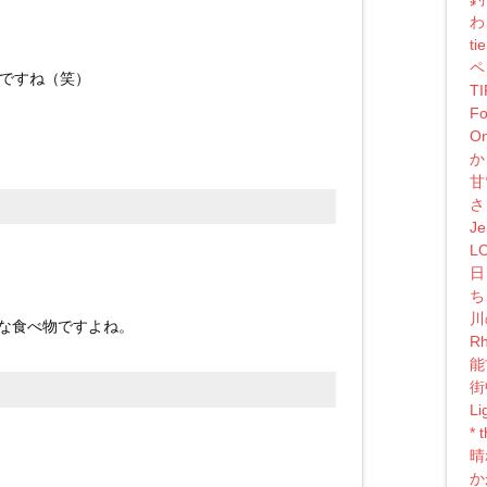
わ
ti
ペ
ですね（笑）
T
Fo
On
か
甘
さ
Je
L
日
ち
川
な食べ物ですよね。
Rh
能
街
Li
*
晴
か