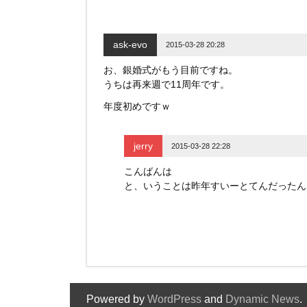
ask-evo
2015-03-28 20:28
お、銀婚式がもう目前ですね。
うちは再来週で11周年です。
年度初めですｗ
jerry
2015-03-28 22:28
こんばんは
と、いうことは昨年すいーとてんだったんで
Powered by
WordPress
and
Dynamic News
.