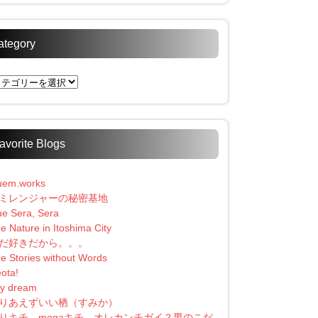
ategory
tegory
avorite Blogs
uem.works
ミレンジャーの秘密基地
e Sera, Sera
e Nature in Itoshima City
だ好きだから。。。
e Stories without Words
ota!
y dream
りあえずいい栖（すみか）
りキチ、megaキチ、オレカンチガイ？男のこだ