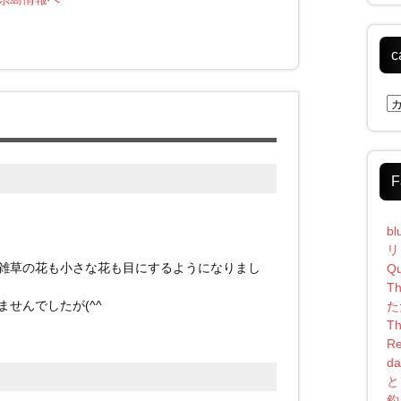
c
ca
F
bl
リ
雑草の花も小さな花も目にするようになりまし
Qu
Th
せんでしたが(^^
た
Th
Re
da
と
釣