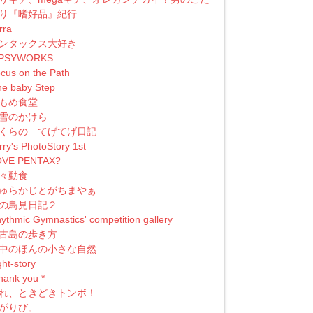
り『嗜好品』紀行
erra
ンタックス大好き
IPSYWORKS
cus on the Path
e baby Step
もめ食堂
雪のかけら
くらの てげてげ日記
rry's PhotoStory 1st
OVE PENTAX?
々動食
ゅらかじとがちまやぁ
の鳥見日記２
ythmic Gymnastics' competition gallery
古島の歩き方
中のほんの小さな自然 ...
ght-story
 thank you *
れ、ときどきトンボ！
がりび。