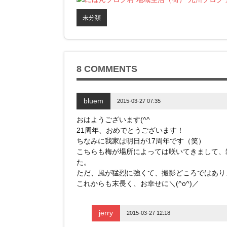
i
で
o
t
共
g
t
有
l
未分類
e
す
e
r
る
+
で
に
で
共
は
共
有
ク
有
(
リ
(
新
ッ
新
し
ク
し
い
し
い
8 COMMENTS
ウ
て
ウ
ィ
く
ィ
ン
だ
ン
ド
さ
ド
ウ
い
ウ
bluem
2015-03-27 07:35
で
(
で
開
新
開
き
し
き
おはようございます(^^
ま
い
ま
す
ウ
す
21周年、おめでとうございます！
)
ィ
)
ン
ちなみに我家は明日が17周年です（笑）
ド
こちらも梅が場所によっては咲いてきまして、
ウ
で
た。
開
き
ただ、風が猛烈に強くて、撮影どころではありま
ま
す
これからも末長く、お幸せに＼(^o^)／
)
jerry
2015-03-27 12:18