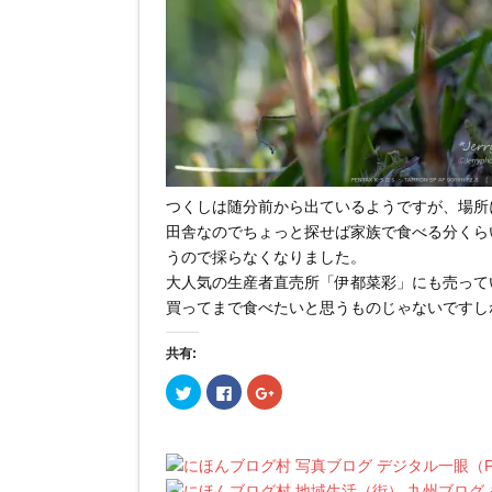
つくしは随分前から出ているようですが、場所
田舎なのでちょっと探せば家族で食べる分くら
うので採らなくなりました。
大人気の生産者直売所「伊都菜彩」にも売って
買ってまで食べたいと思うものじゃないですしね
共有:
ク
F
ク
リ
a
リ
ッ
c
ッ
ク
e
ク
し
b
し
て
o
て
T
o
G
w
k
o