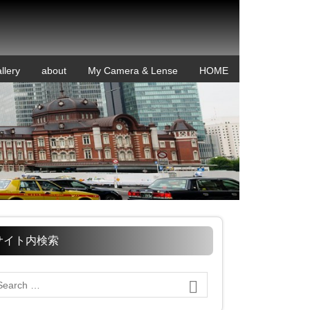
llery
about
My Camera & Lense
HOME
サイト内検索