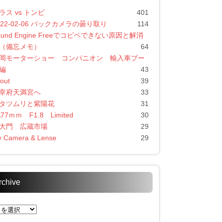
ラス vs トンビ
401
022-02-06 バックカメラの曇り取り
114
ound Engine Freeでコピペできない原因と解消
（備忘メモ）
64
岡モーターショー コンパニオン 輸入車ブー
編
43
out
39
宰府天満宮へ
33
タツムリと紫陽花
31
A77ｍｍ F1.8 Limited
30
大門 広蔵市場
29
 Camera & Lense
29
rchive
chive