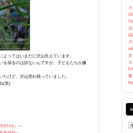
カ
2
S
法
福
ス
ab
太
によってはいまだに沢山生えています。
カ
いを採るのは訳ないんですが、子どもたちが嫌
F
東
いたけど、沢山売れ残っていました。
My
(笑)
a
ar