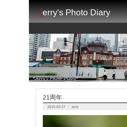
j
erry's Photo Diary
21周年
2015-03-27
jerry