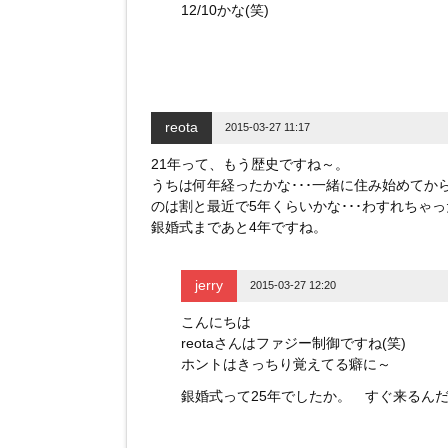
12/10かな(笑)
reota
2015-03-27 11:17
21年って、もう歴史ですね～。
うちは何年経ったかな･･･一緒に住み始めてか
のは割と最近で5年くらいかな･･･わすれちゃ
銀婚式まであと4年ですね。
jerry
2015-03-27 12:20
こんにちは
reotaさんはファジー制御ですね(笑)
ホントはきっちり覚えてる癖に～
銀婚式って25年でしたか。 すぐ来るん