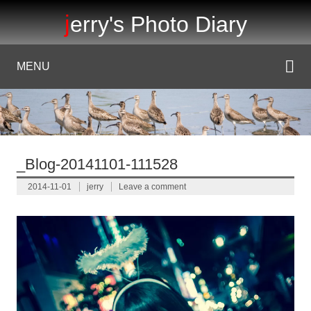
jerry's Photo Diary
MENU
_Blog-20141101-111528
2014-11-01
jerry
Leave a comment