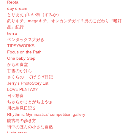
Reota!
day dream
とりあえずいい栖（すみか）
釣りキチ、megaキチ、オレカンチガイ？男のこだわり『嗜好
品』紀行
tierra
ペンタックス大好き
TIPSYWORKS
Focus on the Path
One baby Step
かもめ食堂
甘雪のかけら
さくらの てげてげ日記
Jerry's PhotoStory 1st
LOVE PENTAX?
日々動食
ちゅらかじとがちまやぁ
川の鳥見日記２
Rhythmic Gymnastics' competition gallery
能古島の歩き方
街中のほんの小さな自然 ...