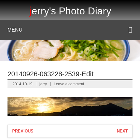
jerry's Photo Diary
MENU
20140926-063228-2539-Edit
2014-10-19
jerry
Leave a comment
PREVIOUS
NEXT