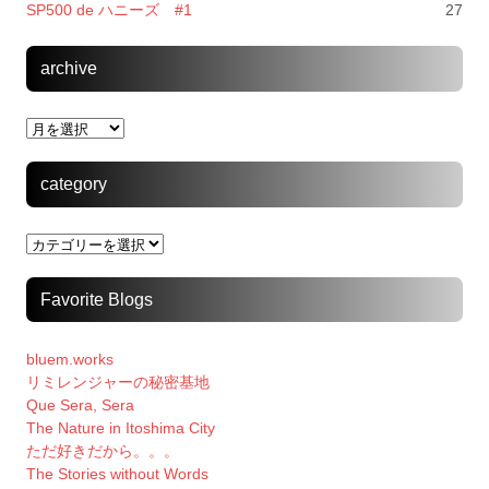
SP500 de ハニーズ #1
27
archive
archive
category
category
Favorite Blogs
bluem.works
リミレンジャーの秘密基地
Que Sera, Sera
The Nature in Itoshima City
ただ好きだから。。。
The Stories without Words