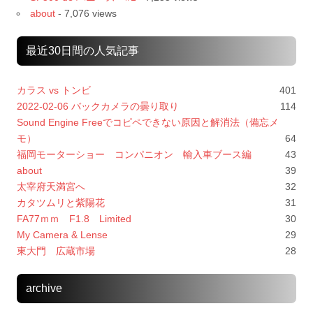
about
- 7,076 views
最近30日間の人気記事
カラス vs トンビ
401
2022-02-06 バックカメラの曇り取り
114
Sound Engine Freeでコピペできない原因と解消法（備忘メ
モ）
64
福岡モーターショー コンパニオン 輸入車ブース編
43
about
39
太宰府天満宮へ
32
カタツムリと紫陽花
31
FA77ｍｍ F1.8 Limited
30
My Camera & Lense
29
東大門 広蔵市場
28
archive