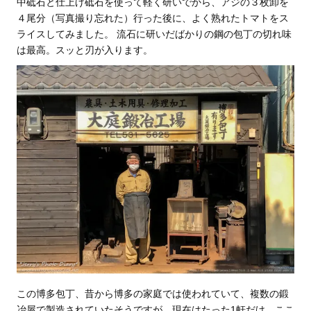
中砥石と仕上げ砥石を使って軽く研いでから、アジの３枚卸を
４尾分（写真撮り忘れた）行った後に、よく熟れたトマトをス
ライスしてみました。 流石に研いだばかりの鋼の包丁の切れ味
は最高。スッと刃が入ります。
この博多包丁、昔から博多の家庭では使われていて、複数の鍛
冶屋で製造されていたそうですが、現在はたった1軒だけ、ここ