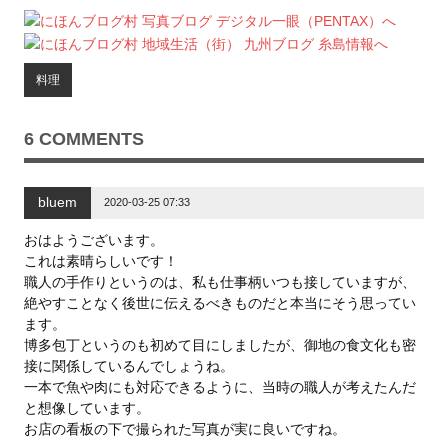
て
o
て
T
o
G
w
k
o
i
で
o
t
共
g
t
有
l
料理
e
す
e
r
る
+
で
に
で
共
は
共
有
ク
有
6 COMMENTS
(
リ
(
新
ッ
新
し
ク
し
い
し
い
ウ
て
ウ
bluem
ィ
く
ィ
2020-03-25 07:33
ン
だ
ン
ド
さ
ド
ウ
い
ウ
おはようございます。
で
(
で
これは素晴らしいです！
開
新
開
き
し
き
職人の手作りというのは、私も仕事柄いつも接していますが、
ま
い
ま
す
ウ
す
絶やすことなく後世に伝えるべきものだと本当にそう思ってい
)
ィ
)
ン
ます。
ド
博多包丁というのも初めて目にしましたが、御地の食文化も密
ウ
で
接に関係しているんでしょうね。
開
き
一本で魚や肉にも対応できるように、当時の職人が考えたんだ
ま
す
と想像しています。
)
お店の看板の下で撮られた写真が実に良いですね。