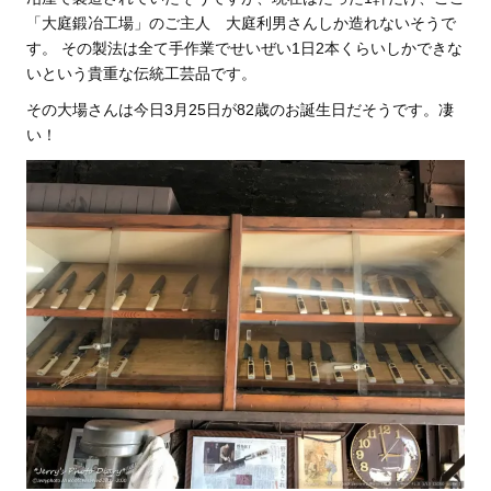
「大庭鍛冶工場」のご主人 大庭利男さんしか造れないそうで
す。 その製法は全て手作業でせいぜい1日2本くらいしかできな
いという貴重な伝統工芸品です。
その大場さんは今日3月25日が82歳のお誕生日だそうです。凄
い！