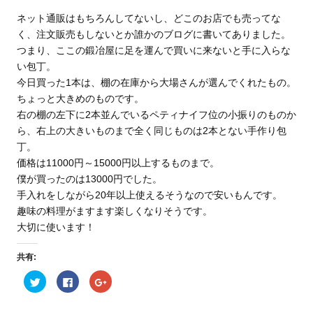
ネット通販はもちろんしてないし、どこのお店でも売ってな
く、注文販売もしないとか誰かのブログに書いてありました。
つまり、ここの鍛冶屋に足を運んで買いに来ないと手に入らな
い包丁。
今日買った1本は、棚の在庫から大場さんが選んでくれたもの。
ちょっと大きめのものです。
右の棚の左下に2本並んでいるペティナイフ位の小振りのものか
ら、右上の大きいものまで全く同じものは2本とない手作り包
丁。
価格は11000円～15000円以上するものまで。
僕が買ったのは13000円でした。
手入れをしながら20年以上使えるそうなので安いもんです。
趣味の料理がますます楽しくなりそうです。
大切に使います！
共有:
ク
F
ク
リ
a
リ
ッ
c
ッ
ク
e
ク
し
b
し