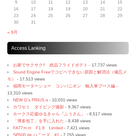
9
10
11
12
13
14
15
16
17
18
19
20
21
22
23
24
25
26
27
28
29
30
31
« 9月
Access Lanking
お家でサクサク!! 絶品フライドポテト
- 17,737 views
Sound Engine Freeでコピペできない原因と解消法（備忘メ
モ）
- 17,513 views
福岡モーターショー コンパニオン 輸入車ブース編
-
13,310 views
NEW G’s PRIUS α
- 10,031 views
カワセミ ダイビング撮影
- 9,367 views
ホークス応援ゆるきゃら『ふうさん』
- 8,517 views
「博多包丁」を手に入れた
- 8,438 views
FA77ｍｍ F1.8 Limited
- 7,421 views
SP500 de ハニーズ #1
- 7,255 views