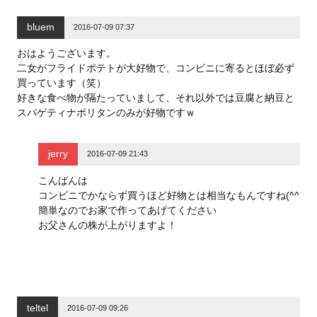
し
ク
し
い
し
い
ウ
て
ウ
bluem
ィ
く
ィ
2016-07-09 07:37
ン
だ
ン
ド
さ
ド
ウ
い
ウ
おはようございます。
で
(
で
二女がフライドポテトが大好物で、コンビニに寄るとほぼ必ず
開
新
開
き
し
き
買っています（笑）
ま
い
ま
す
ウ
す
好きな食べ物が隔たっていまして、それ以外では豆腐と納豆と
)
ィ
)
ン
スパゲティナポリタンのみが好物ですｗ
ド
ウ
で
開
jerry
き
2016-07-09 21:43
ま
す
)
こんばんは
コンビニでかならず買うほど好物とは相当なもんですね(^^
簡単なのでお家で作ってあげてください
お父さんの株が上がりますよ！
teltel
2016-07-09 09:26