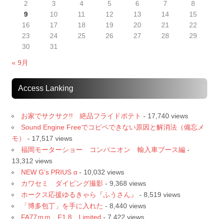
2
3
4
5
6
7
8
9
10
11
12
13
14
15
16
17
18
19
20
21
22
23
24
25
26
27
28
29
30
31
« 9月
Access Lanking
お家でサクサク!! 絶品フライドポテト
- 17,740 views
Sound Engine Freeでコピペできない原因と解消法（備忘メ
モ）
- 17,517 views
福岡モーターショー コンパニオン 輸入車ブース編
-
13,312 views
NEW G’s PRIUS α
- 10,032 views
カワセミ ダイビング撮影
- 9,368 views
ホークス応援ゆるきゃら『ふうさん』
- 8,519 views
「博多包丁」を手に入れた
- 8,440 views
FA77ｍｍ F1.8 Limited
- 7,422 views