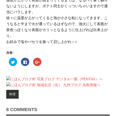
温度が上がって表面が固まってくるまでは、なるべく箸で触ら
ないようにしますが、ポテト同士がくっついちゃいますので適
当にバラします。
徐々に温度が上がってくると泡が小さな粒になってきます。こ
うなると中まで火が通っているはずなので、強火にして表面が
茶色っぽくなり表面がカリッとなるように仕上げれば出来上が
り。
お好みで塩やパセリを振って召し上がれ～♪
共有:
ク
F
ク
リ
a
リ
ッ
c
ッ
ク
e
ク
し
b
し
て
o
て
T
o
G
w
k
o
i
で
o
t
共
g
t
有
l
料理
e
す
e
r
る
+
で
に
で
共
は
共
有
ク
有
8 COMMENTS
(
リ
(
新
ッ
新