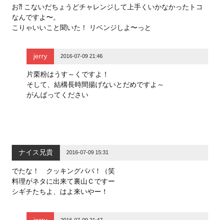
お⁈ こないだちょうどチャレンジして上手くいかなかったトコ
なんですよ〜。
こりゃいいこと聞いた！ リベンジしよ〜っと
jerry
2016-07-09 21:46
片栗粉はうす～くですよ！
そして、結構長時間揚げないとだめですよ～
がんばってください
ナイス兄貴
2016-07-09 15:31
でたな！ クッキングパパ！（笑
料理がネタに出来て裏山Ｃですー
シギチたちよ、はよ来いやー！
jerry
2016-07-09 21:47